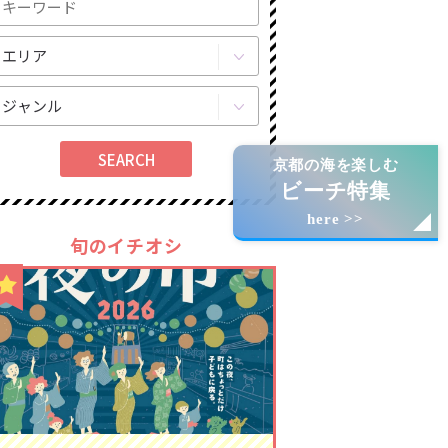
京都の海を楽しむ
ビーチ特集
here >>
旬のイチオシ