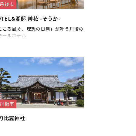
丹後市
OTEL&湖邸 艸花 -そうか-
こころ凪ぐ、理想の日常」が叶う丹後の
モールホテル
丹後市
刀比羅神社