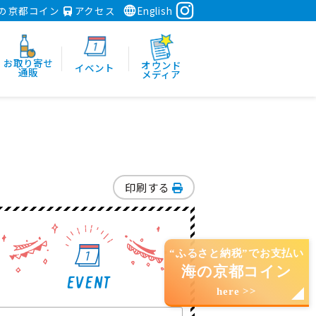
の京都コイン
アクセス
English
お取り寄せ
オウンド
イベント
通販
メディア
印刷する
“ふるさと納税”でお支払い
海の京都コイン
here >>