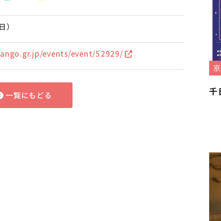
（日）
ango.gr.jp/events/event/52929/
京
千
一覧にもどる