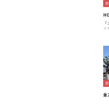
京
H
「
ス
京
金