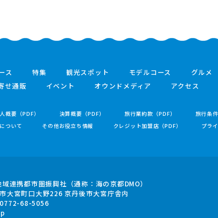
ース
特集
観光スポット
モデルコース
グルメ
寄せ通販
イベント
オウンドメディア
アクセス
人概要（PDF）
決算概要（PDF）
旅行業約款（PDF）
旅行条
について
その他お役立ち情報
クレジット加盟店（PDF）
プラ
地域連携都市圏振興社
（通称：海の京都DMO）
市大宮町口大野226
京丹後市大宮庁舎内
.0772-68-5056
jp