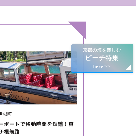
京都の海を楽しむ
ビーチ特集
here >>
伊根町
ーボートで移動時間を短縮！東
伊根航路