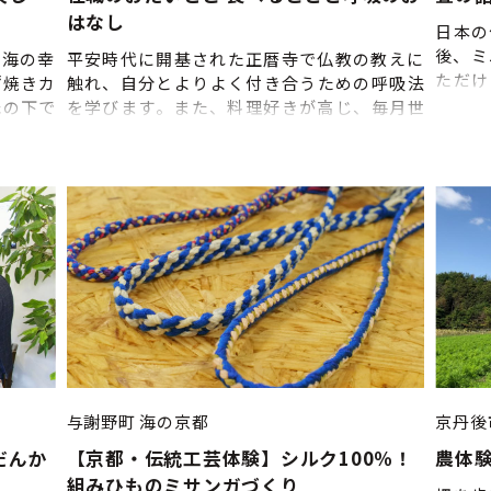
了承く
はなし
日本の
後、ミ
の海の幸
平安時代に開基された正暦寺で仏教の教えに
ただけ
“焼きカ
触れ、自分とよりよく付き合うための呼吸法
をお作
氏の下で
を学びます。また、料理好きが高じ、毎月世
ル・詳
精魂込め
界各国の料理で檀家をもてなす住職との夕飯
ご来店
地の方々
づくりを通し、ゆるやかに生きるヒントをい
②畳に
：１週間
ただきます。 ■体験のスケジュール・詳細
催行期
【1日目】 ①来店・受付 ご予約のお時間まで
にご来店いただき、受付をお済ませくださ
い。 ②オリエンテーション（仏教の教え、呼
吸の意味） ③呼吸法（座禅体験） ④買い出し
⑤夕方の鐘つき ⑥夕食づくり 【2日目】 ①朝
のお勤め ②座禅体験 ③呼吸法（座禅体験） ④
朝食 ⑤清掃 ⑥解散 ※上記の流れは目安です。
当日の状況によって、 流れが変更になる場合
がありますので、あらかじめご了承くださ
い。 ■催行期間：通年（※8月、12／25～1／
与謝野町
海の京都
京丹後
10、彼岸時期） ■申込締切：７日前
だんか
【京都・伝統工芸体験】シルク100％！
農体
組みひものミサンガづくり