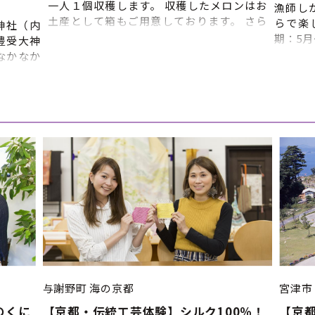
一人１個収穫します。 収穫したメロンはお
漁師し
土産として箱もご用意しております。 さら
らで楽
神社（内
に、その場でメロンの試食もしていただけ
期：5月
豊受大神
ます。 【体験内容】 メロンを栽培してい
り催行
なかなか
るハウスでメロンを収穫する体験です。
始時間
※雨天決
（午前） 11:00〜 受付（丹後王国フル
日2回
元伊勢観
ーツガーデン事務所） 11:15〜 メロン
希望の
〈内宮）
狩りハウスへ移動、説明、試食
約の調
宮） ⑤
11:30〜 ハウスでメロン狩り
望、第
 ※上記
11:55〜 箱詰め、終了/解散 金・土・
朝の部
よって流
日・祝 ※要予約
午後の
で、あら
※天候
間：通年
性があ
 ■申込締
の調整
場合が
ール・
いを済
②ライ
達 ③
与謝野町
海の京都
宮津市
⑤時間
のくに
【京都・伝統工芸体験】シルク100％！
【京