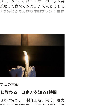
いて、みて、ふれて。 オーガニック野
ぎ取って食べてみよう♪ てんとうむし
季を感じるのんびり体験プラン！ ■体
れ■ 現地集合・受付＞＞はじめに自己
＞畑案内＞＞収穫体験(その場で野菜を
て食べよう)＞＞畑で自由時間(のんび
歩・ピクニックなど)＞＞満喫したら、
フに声をかけて解散 ■申込締切■ 当日
 ■体験時間■ (9:45 受付開始) 10:00
合＞＞畑へ移動＞＞ 畑案内＞＞ 旬の有
を収穫＞＞ 11:00 畑で自由時間＞＞ 最
0 終了
市
海の京都
冶に教わる 日本刀を知る1時間
刀とは何か」：製作工程、見方、魅力