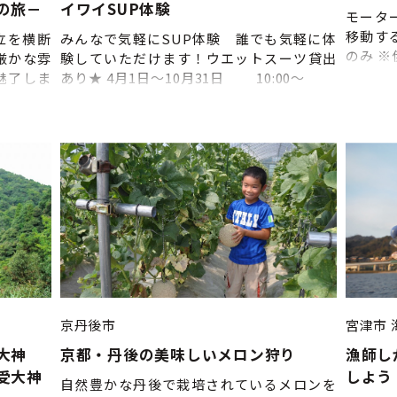
の旅－
イワイSUP体験
モータ
移動す
立を横断
みんなで気軽にSUP体験 誰でも気軽に体
のみ 
厳かな雰
験していただけます！ウエットスーツ貸出
東舞鶴
魅了しま
あり★ 4月1日～10月31日 10:00～
石料理を
11:30～ 14:00～ 15:30～ ※17：
海から望
00～ ※7月中旬～8月31日 ◎水着やラッシ
たコース
ュガード等、濡れてもよい服装でお越しく
主催：ア
ださい。 ◎更衣室、シャワー、無料鍵付き
ロッカー完備 ◎駐車場は店舗そばにありま
す（海沿い） ◎体験しないお連れ様も休憩
できる屋内スペースあり
京丹後市
宮津市
大神
京都・丹後の美味しいメロン狩り
漁師し
受大神
しよう
自然豊かな丹後で栽培されているメロンを