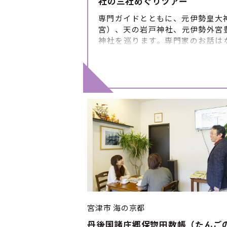
社の三社めぐりツアー
専門ガイドとともに、元伊勢皇大
宮）、天の岩戸神社、元伊勢外宮
神社を巡ります。専門家のお話は
他では聴けない貴重なものです。 
行 ■体験のスケジュール・詳細 ①
光案内所(集合) ②元伊勢皇大神社
③天の岩戸神社 ④豊受大神神社（外
参道 ⑥元伊勢観光センター（解散）
の流れは目安です。 当日の状況に
れが変更になる場合がありますの
かじめご了承ください。 ■催行期
※ただし12／25～1／15は休み
切：７日前
宮津市
海の京都
丹後国諸庄郷保惣田数帳（たんご