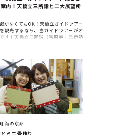
上記の流れは目安です。当日の状況に
ご案内！天橋立三所詣と二大展望所
、 流れが変更になる場合があります
り
あらかじめご了承ください。 ■申込
日前 ■当日の天気について 小雨でも
識がなくてもOK！天橋立ガイドツアー
たしますので、雨具等ご準備をお願
を観光するなら、当ガイドツアーがオ
します。 ■緊急連絡先の提出につい
です！天橋立三所詣（智恩寺・元伊勢
律により、乗船者全員の緊急連絡先を
・成相寺）と、二大展望所（天橋立ビ
始前までに必ず記入して頂く必要が
ンド ・傘松公園）を回ります。ガイド
す。記入する用紙は予約確定後、メ
付きなので、町の歴史や案内もおまか
に添付してお送りします。体験開始
こを回ろうか予定を立てたり、下調べ
入のない場合は体験前に記入してい
必要がありません。 天橋立ビューラン
ため体験時間がその分短くなります
は「飛龍観」を、傘松公園からは「昇
ご了承ください。
を見られます。龍が勢い良く飛ぶかの
、迫力あふれる景色をお楽しみくださ
--------- ①天橋立駅に集合 ②天橋立ビ
ンド（約20分） ③智恩寺（約10分） ④
籠神社（約20分） ⑤傘松公園（約20
⑥成相寺（約20分） ⑦解散 ※上記の流
安です。 当日の状況によって流れが変
町
海の京都
る場合がありますので、あらかじめご
話とミニ畳作り