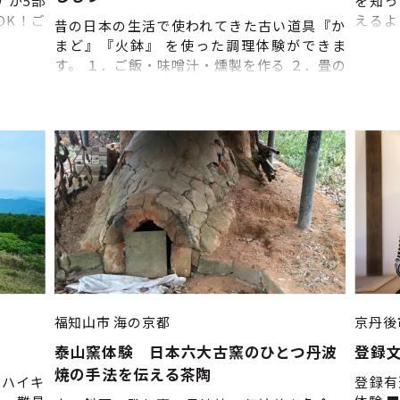
ナが5部
を知っ
OK！ご
えるよ
昔の日本の生活で使われてきた古い道具『か
素風呂も
賞して
まど』『火鉢』 を使った調理体験ができま
伝統的
す。 １．ご飯・味噌汁・燻製を作る ２．畳の
「玉鋼
部屋で食べる ３．綾部茶を焙じる お客さん自
を鑑賞
身の手でかまどに薪をくべてご飯を炊いた
す。 
り、お味噌汁を作ったり、盛り付けをしま
間で日
す。他にも火鉢の炭で茶葉を煎ってほうじ茶
ポイン
として飲む等、昔の生活を体験していただけ
用し
ます。 食後は畳の上に寝転がって鳥や虫の声
音、熱
を聞きながらゆっくり過ごす・家の外に出て
日スケ
庭や町内の散策をする等、思い思いにお過ご
学 日
しください。午後３時まで滞在可能ですの
の案内
で、田舎の家ならではの雰囲気や風景を楽し
明、そ
みながらゆっくりお過ごしいただけます。 築
学 
１００年の古民家は、曾祖父が自分の山から
際に
木を切り出して建てた家です。長くて立派な
福知山市
海の京都
京丹後
力、見
梁や、煤で黒くなった壁、茅葺屋根の内側な
泰山窯体験 日本六大古窯のひとつ丹波
登録
（木
どを見ていただけます。日本の田舎の「普段
焼の手法を伝える茶陶
①10
の生活」に触れていただきたいという思いか
きハイキ
登録有
後する
ら、家屋や内装はなるべく私たちが生活して