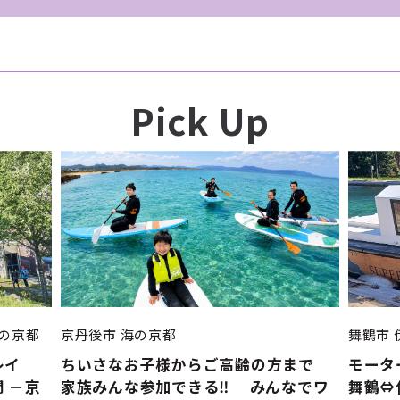
Pick Up
の京都
京丹後市
海の京都
舞鶴市
レイ
ちいさなお子様からご高齢の方まで
モータ
 －京
家族みんな参加できる‼ みんなでワ
舞鶴⇔