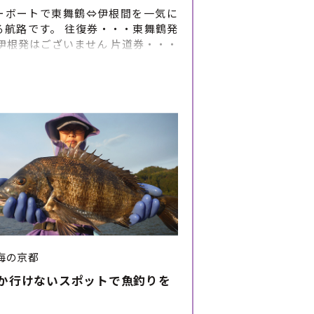
ーボートで東舞鶴⇔伊根間を一気に
る航路です。 往復券・・・東舞鶴発
※伊根発はございません 片道券・・・
発および伊根発がございます。
海の京都
か行けないスポットで魚釣りを