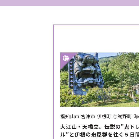
福知山市
宮津市
伊根町
与謝野町
海
大江山・天橋立、伝説の”鬼ト
ル”と伊根の舟屋群を往く５日間