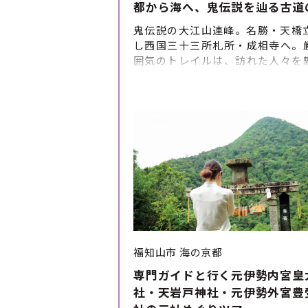
都から海へ、鬼伝説を辿る古道
鬼伝説の大江山連峰。名勝・天橋
し西国三十三所札所・成相寺へ。
囲気のトレイルは、訪れた人々を
す。創業300年の清輝楼では宮津懐
堪能。最終日は伊根の舟屋群を
む、丹後国の素晴らしさを凝縮し
を是非お楽しみください。 ツアー
ルパインツアーサービス株式会社
福知山市
海の京都
専門ガイドと行く元伊勢内宮皇
社・天岩戸神社・元伊勢外宮豊