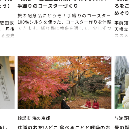
散 ※
ょう）
手織りのコースターづくり
ろを
よって
めぐ
ので、
旅の記念品にどうぞ！手織りのコースター
締切:5
100%シルクを使った、コースター作りを体験
惣田数
事前知
決行い
できます。織り機に横糸を通して、少しずつ
。 丹後
天橋立
いいた
織り上げていきましょう。徐々にコースター
よる歴史
ススメ
て 法
の形ができあがっていきますよ。好きな色の
約のお時間
籠神社
体験開
絹糸を組み合わせれば、自分だけのコースタ
ませくだ
ューラ
ありま
ーが完成します。 丹後ちりめんの産地ならで
ーポイン
の解説
ール等
はの体験です。旅の記念品や、オリジナルの
年（火曜
せ。ど
時に記
お土産を作りたい人にオススメ！ ----------
：00で
をする
ただく
①来店・受付（約5分） ご予約のお時間まで
締切：５
ドから
ので、
にご来店いただき、受付をお済ませくださ
龍観」
い。 ②絹糸選び（約5分） ③織り方の説明
ような
（約5分） ④織る（約30分） ⑤解散（約5分）
い。 -
※上記の流れは目安です。 当日の状況によっ
ューラ
て流れが変更になる場合がありますので、あ
元伊勢
らかじめご了承ください。
分） 
れは目
綾部市
海の京都
与謝野
更にな
楽し
住職のおだいどこ 食べることと呼吸のお
畳の