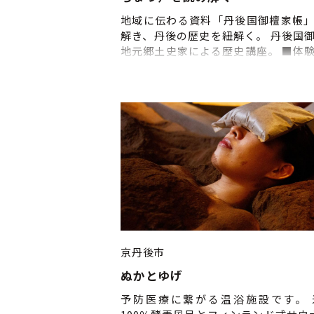
地域に伝わる資料「丹後国御檀家帳
解き、丹後の歴史を紐解く。 丹後国
地元郷土史家による歴史講座。 ■体
ジュール・詳細 ①来店・受付 ご予約
までにご来店いただき、受付をお済
さい。 ②ドリンク注文 ③資料とパワ
トでたどる歴史講座 ■実施時期：通
日除く） ■申込締切：３日前
京丹後市
ぬかとゆげ
予防医療に繋がる温浴施設です。 