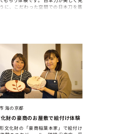
てもらう体験です。 日本刀が美しく見
うに、こだわった空間での日本刀を鑑
いただきます。 また機械を使用しない
な日本刀製作が見れます。 日本刀は、
」を用いて製作された刀剣で、鋼自体
することができ、独特の刃紋がありま
この見学では、日本玄承社こだわりの空
本刀を鑑賞、日本刀の美しさ、鑑賞の
トを知ることができ、そして機械を使
ない伝統的な日本刀製作を見て頂き、
、迫力を肌で体感して頂けます。 ■当
ジュール 1.工房案内、日本刀製作の見
本刀製作現場の「鍛冶場（かじば）」
、見本を用いて日本刀製作工程の 説
して火を使用した日本刀製作工程の見
2.日本刀鑑賞 日本刀を実
手に取り見て頂きながら、日本刀の魅
市
海の京都
方について説明 解散 ■開催時期：通年
文化財の豪商のお屋敷で絵付け体験
、金、土のみ） ■体験開始時間：
:00 ②14:00 ※事業者の都合により前
形文化財の「豪商稲葉本家」で絵付け
ことがあります ■申込締切：５日前 ■