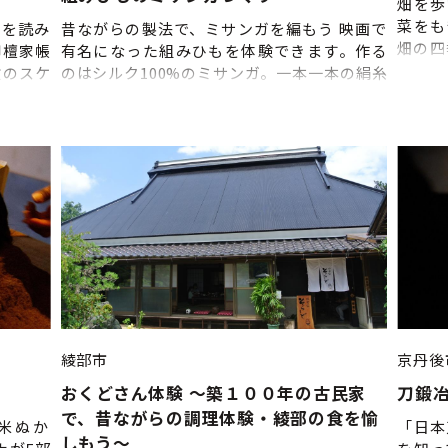
畑を歩
菜をも
」を読み
昔ながらの製法で、ミサンガを編もう 映画で
畑の四
御檀家帳
有名になった組みひもを体験できます。作る
験の流
験のスケ
のはシルク100%のミサンガ。一本一本の絹糸
紹介＞
のお時間
が組み合わさって、カラフルなデザインに仕
収穫し
ませくだ
上がります。色は4種類から選べるので、オリ
りお散
ーポイン
ジナリティあふれるデザインに！ 丹後ちりめ
スタッ
年（火曜
んの産地ならではの体験です。旅の記念品
の５日前
や、オリジナルのお土産を作りたい人にオス
現地集
スメ！ ---------- ①来店・受付（約5分） ご予
機野菜
約のお時間までにご来店いただき、受付をお
長13:0
済ませください。 ②絹糸選び（約5分） ③織
り方の説明（約5分） ④織る（約20分） ⑤解
散（約5分） ※上記の流れは目安です。 当日
の状況によって流れが変更になる場合があり
ますので、あらかじめご了承ください。
綾部市
京丹後
おくどさん体験 ～築１００年の古民家
刀鍛
で、昔ながらの調理体験・綾部の食を愉
米ぬか
「日本
しもう～