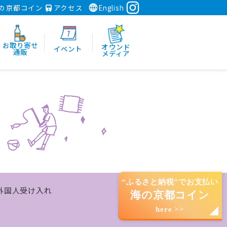
の京都コイン
アクセス
English
お取り寄せ
オウンド
イベント
通販
メディア
“ふるさと納税”でお支払い
外国人受け入れ
海の京都コイン
here >>