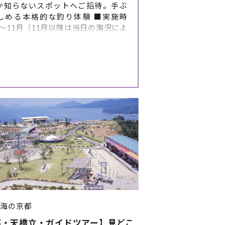
か知らないスポットへご招待。手ぶ
しめる本格的な釣り体験 ■実施時
～11月（11月以降は当日の海況によ
が難しい日が増えます） ■体験の開
について 漁師の都合によりますが、1
開催しています。 お申し込みの際にご
日時をいくつか挙げていただくと 予
整がスムーズになります。 （第1希
2希望、第3希望をお伝えください）
（5:15集合・5時30分ごろ出発）
部（15:45集合・16時ごろ出発）
により漁師の判断で中止になる可能
ります ※暑さの状況により開始時間
をメール、もしくはお電話にて行う
あります。 ■体験のスケジュ
詳細 ①集合 （集合前に必ずお手洗
ませて、飲み物をご準備ください）
フジャケット着用・船内注意事項伝
出航 ④釣りスポット到着後、釣り開始
海の京都
になったら、引き上げ ⑥帰港後、解
都・天橋立・ガイドツアー】見どこ