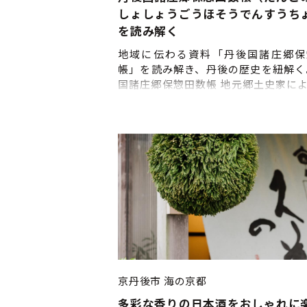
しょしょうごうほそうでんすうち
を読み解く
地域に伝わる資料「丹後国諸庄郷保
帳」を読み解き、丹後の歴史を紐解く
国諸庄郷保惣田数帳 地元郷土史家に
講座。 --------- ①来店・受付 ご予
までにご来店いただき、受付をお済
さい。 ②ドリンク注文 ③資料とパワ
トでたどる歴史講座 ■催行時期：通
日除く） ■受入可能時間：10：00～17
ご希望をお聞かせください。 ■申込
日前
京丹後市
海の京都
多彩な香りの日本酒をおしゃれに