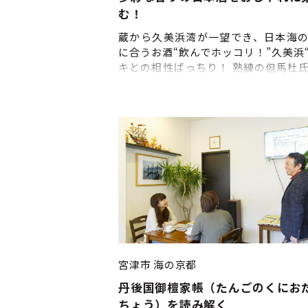
む！
蔵から久美浜湾が一望でき、日本海
に合うお酒“飲んでホッコリ！”久美浜
キとの相性ばっちり！ 熟練の但馬杜
修練を積んだ蔵元杜氏、柿本達郎が
て手造りする純米や吟醸は 全国各
に愛飲されております。 ◇申込締切
前
宮津市
海の京都
丹後国御檀家帳（たんごのくにお
ちょう）を読み解く