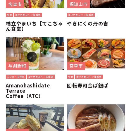
宮津市
福知山市
和食
海の京都コイン加盟店
海の京都コイン加盟店
橋立やまいち【てこちゃ
やきにくの丹の吉
ん食堂】
与謝野町
宮津市
カフェ・甘味処
海の京都コイン加盟店
和食
海の京都コイン加盟店
Amanohashidate
回転寿司金ぱ銀ぱ
Terrace
Coffee（ATC）