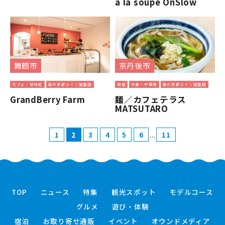
a la soupe OnSlow
舞鶴市
京丹後市
カフェ・甘味処
海の京都コイン加盟店
和食
洋食・中華等
海の京都コイン加盟店
GrandBerry Farm
麺／カフェテラス
MATSUTARO
...
1
2
3
4
5
6
11
TOP
ニュース
特集
観光スポット
モデルコース
グルメ
遊び・体験
宿泊
お取り寄せ通販
イベント
オウンドメディア