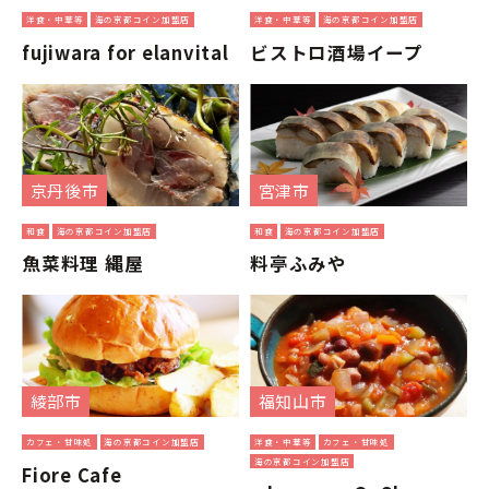
洋食・中華等
海の京都コイン加盟店
洋食・中華等
海の京都コイン加盟店
fujiwara for elanvital
ビストロ酒場イープ
京丹後市
宮津市
和食
海の京都コイン加盟店
和食
海の京都コイン加盟店
魚菜料理 縄屋
料亭ふみや
綾部市
福知山市
カフェ・甘味処
海の京都コイン加盟店
洋食・中華等
カフェ・甘味処
海の京都コイン加盟店
Fiore Cafe