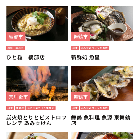
綾部市
舞鶴市
麺類・丼ぶり
和食
海の京都コイン加盟店
ひと粒 綾部店
新鮮処 魚里
京丹後市
舞鶴市
和食
居酒屋
海の京都コイン加盟店
和食
海の京都コイン加盟店
炭火焼とりとビストロフ
舞鶴 魚料理 魚源 東舞鶴
レンチ あみ☆けん
店