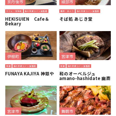
京丹後市
綾部市
カフェ・甘味処
海の京都コイン加盟店
麺類・丼ぶり
海の京都コイン加盟店
HEKISUIEN Cafe＆
そば処 あじき堂
Bekary
伊根町
宮津市
和食
海の京都コイン加盟店
和食
海の京都コイン加盟店
FUNAYA KAJIYA 神慈や
和のオーベルジュ
amano-hashidate 幽斎
宮津市
舞鶴市