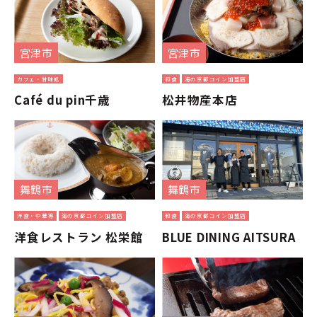
宮津市
宮津市
カフェ・甘味処
和食
海の京都コイン加盟店
Café du pin千歳
松井物産本店
舞鶴市
舞鶴市
洋食・中華等
海の京都コイン加盟店
和食
海の京都コイン加盟店
洋食レストラン 松栄館
BLUE DINING AITSURA