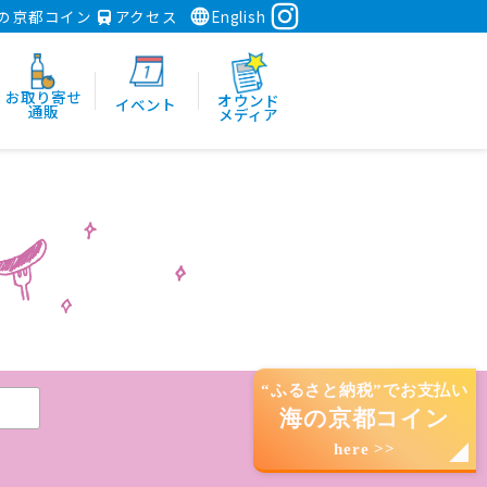
の京都コイン
アクセス
English
お取り寄せ
オウンド
イベント
通販
メディア
“ふるさと納税”でお支払い
海の京都コイン
here >>