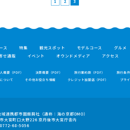
1
2
3
ース
特集
観光スポット
モデルコース
グルメ
寄せ通販
イベント
オウンドメディア
アクセス
人概要（PDF）
決算概要（PDF）
旅行業約款（PDF）
旅行条
について
その他お役立ち情報
クレジット加盟店（PDF）
プラ
地域連携都市圏振興社
（通称：海の京都DMO）
市大宮町口大野226
京丹後市大宮庁舎内
.0772-68-5056