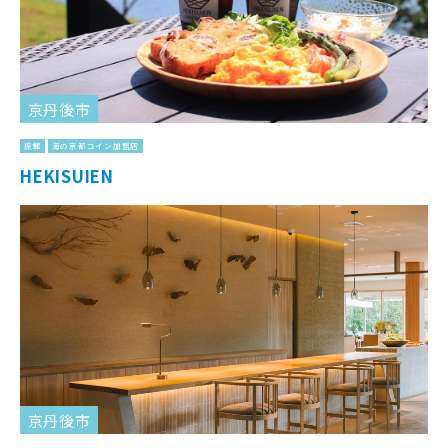
京丹後市
旅館
海の京都コイン加盟店
HEKISUIEN
京丹後市