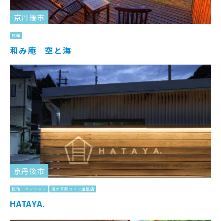
京丹後市
旅館
和み庵 空と海
京丹後市
民宿・ペンション
海の京都コイン加盟店
HATAYA.