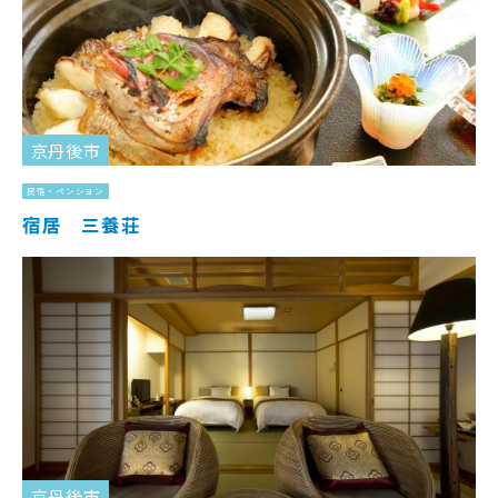
京丹後市
民宿・ペンション
宿居 三養荘
京丹後市