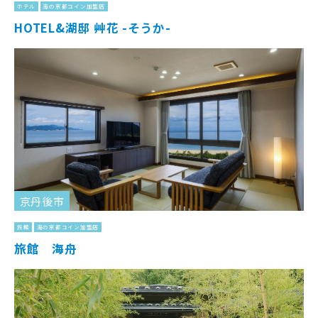
ホテル
海の京都コイン加盟店
HOTEL&湖邸 艸花 -そうか-
京丹後市
旅館
海の京都コイン加盟店
旅館 海舟