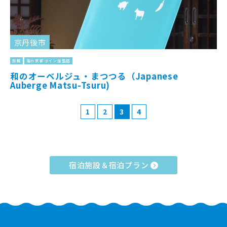
京丹後市
旅館
海の京都コイン加盟店
和のオーベルジュ・まつつる（Japanese
Auberge Matsu-Tsuru)
1
2
3
4
宿泊施設＆宿泊プラン