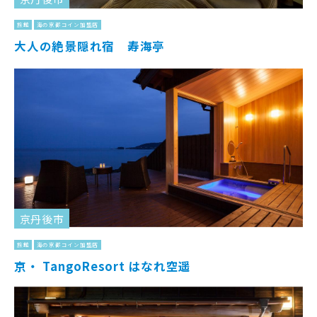
旅館
海の京都コイン加盟店
大人の絶景隠れ宿 寿海亭
京丹後市
旅館
海の京都コイン加盟店
京・ TangoResort はなれ空遥