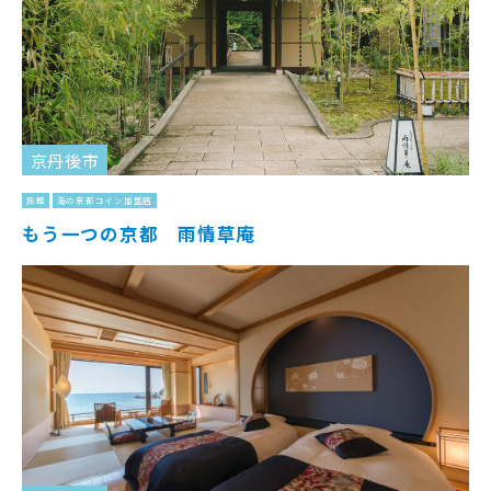
京丹後市
旅館
海の京都コイン加盟店
もう一つの京都 雨情草庵