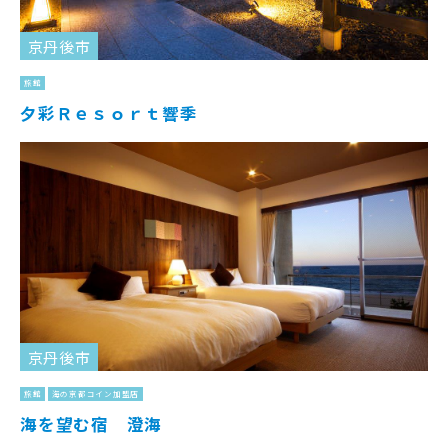
京丹後市
旅館
夕彩Ｒｅｓｏｒｔ響季
京丹後市
旅館
海の京都コイン加盟店
海を望む宿 澄海