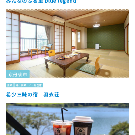
みんなのふる里 blue legend
京丹後市
旅館
海の京都コイン加盟店
希少三昧の宿 羽衣荘