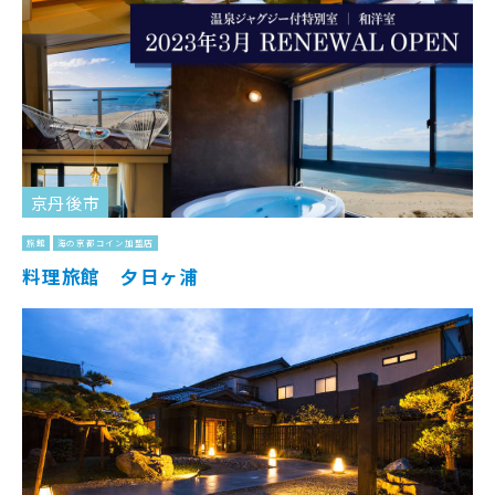
京丹後市
旅館
海の京都コイン加盟店
料理旅館 夕日ヶ浦