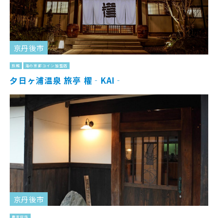
京丹後市
旅館
海の京都コイン加盟店
夕日ヶ浦温泉 旅亭 櫂‐KAI‐
京丹後市
農家民宿