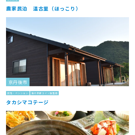
農家民泊 温古里（ほっこり）
京丹後市
民宿・ペンション
海の京都コイン加盟店
タカシマコテージ