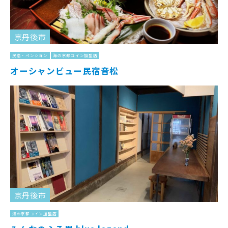
京丹後市
民宿・ペンション
海の京都コイン加盟店
オーシャンビュー民宿音松
京丹後市
海の京都コイン加盟店