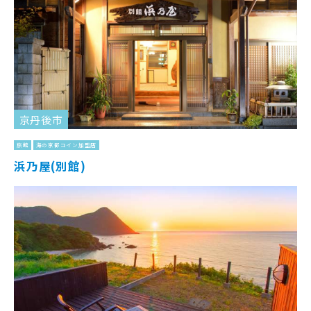
京丹後市
旅館
海の京都コイン加盟店
浜乃屋(別館)