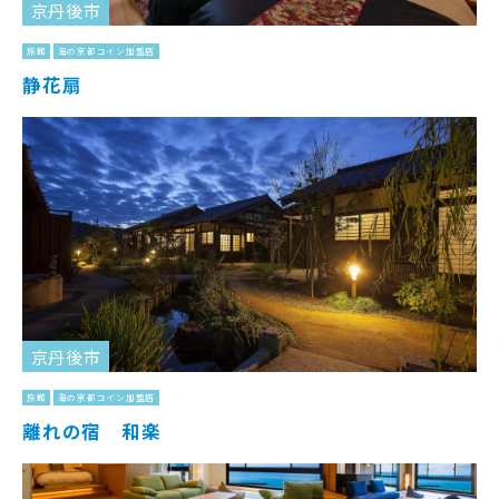
京丹後市
旅館
海の京都コイン加盟店
静花扇
京丹後市
旅館
海の京都コイン加盟店
離れの宿 和楽