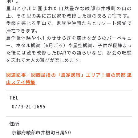
地）。
里山と小川に囲まれた自然豊かな綾部市井根町の山の
上、その里の奥に古民家を改修した趣のあるお宿です。
季節を感じる里山で、家族や仲間たちとリゾート感覚で
滞在できます。
農作業体験や小川のせせらぎを聴きながらのバーベキュ
ー、ホタル観賞（6月ごろ）や星空観賞、子供が寝静まっ
た後には蔵を改修したBARでの語らいなど、都会の喧騒
を忘れて大人の遊びが楽しめます。
関連記事／関西屈指の「農家民宿」エリア！海の京都 里
山ステイ特集
TEL
0773-21-1695
住所
京都府綾部市井根町日尾50