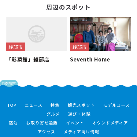
周辺のスポット
綾部市
綾部市
「彩菜館」綾部店
Seventh Home
#綾部市
TOP
ニュース
特集
観光スポット
モデルコース
グルメ
遊び・体験
宿泊
お取り寄せ通販
イベント
オウンドメディア
アクセス
メディア向け情報