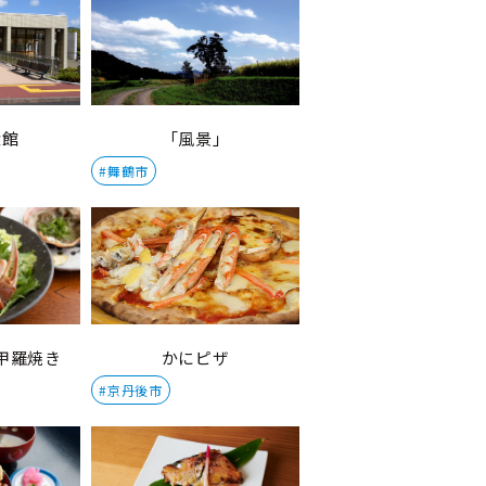
念館
「風景」
#舞鶴市
甲羅焼き
かにピザ
#京丹後市