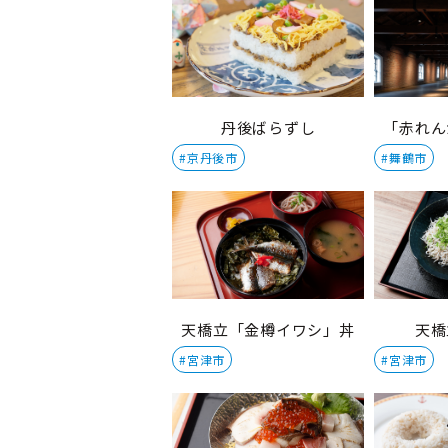
丹後ばらずし
「赤れん
#京丹後市
#舞鶴市
天橋立「金樽イワシ」丼
天橋
#宮津市
#宮津市