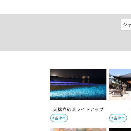
天橋立砂浜ライトアップ
#宮津市
#宮津市