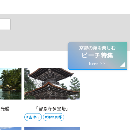
京都の海を楽しむ
ビーチ特集
here >>
観光船
｢智恩寺多宝塔｣
#宮津市
#海の京都