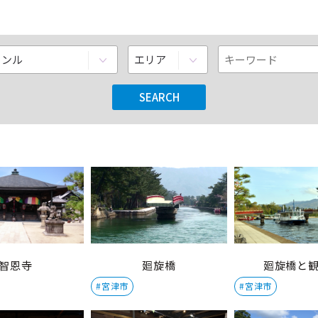
智恩寺
廻旋橋
廻旋橋と
#宮津市
#宮津市