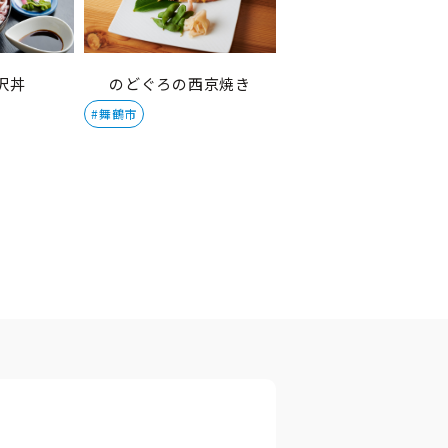
沢丼
のどぐろの西京焼き
#舞鶴市