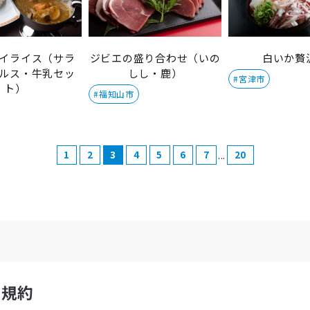
イライス（サラ
ジビエの盛り合わせ（いの
白いか贅
ルス・牛乳セッ
しし・鹿）
#宮津市
ト）
#福知山市
...
1
2
3
4
5
6
7
20
用規約