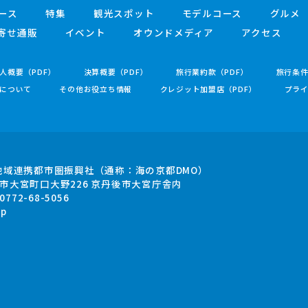
ース
特集
観光スポット
モデルコース
グルメ
寄せ通販
イベント
オウンドメディア
アクセス
人概要（PDF）
決算概要（PDF）
旅行業約款（PDF）
旅行条
について
その他お役立ち情報
クレジット加盟店（PDF）
プラ
地域連携都市圏振興社
（通称：海の京都DMO）
市大宮町口大野226
京丹後市大宮庁舎内
.0772-68-5056
jp