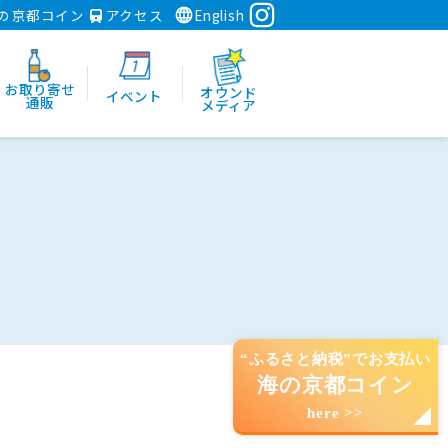
の京都コイン
アクセス
English
お取り寄せ
オウンド
イベント
通販
メディア
“ふるさと納税”でお支払い
海の京都コイン
here >>