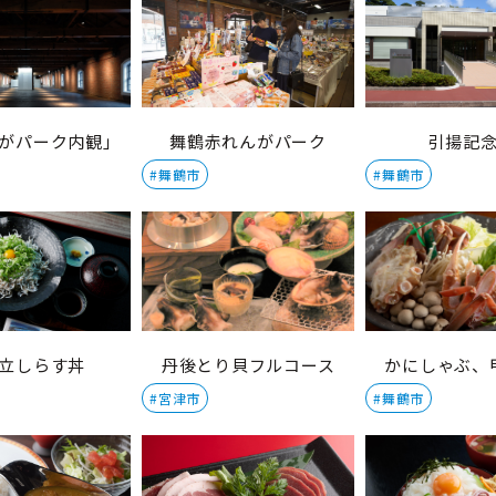
がパーク内観」
舞鶴赤れんがパーク
引揚記
#舞鶴市
#舞鶴市
立しらす丼
丹後とり貝フルコース
かにしゃぶ、
#宮津市
#舞鶴市