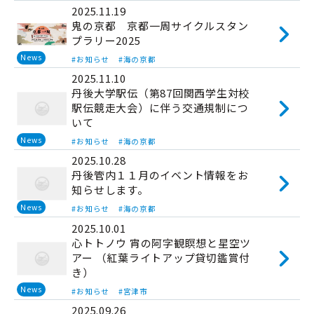
2025.11.19
鬼の京都 京都一周サイクルスタン
プラリー2025
News
#お知らせ
#海の京都
2025.11.10
丹後大学駅伝（第87回関西学生対校
駅伝競走大会）に伴う交通規制につ
いて
News
#お知らせ
#海の京都
2025.10.28
丹後管内１１月のイベント情報をお
知らせします。
News
#お知らせ
#海の京都
2025.10.01
心トトノウ 宵の阿字観瞑想と星空ツ
アー （紅葉ライトアップ貸切鑑賞付
き）
News
#お知らせ
#宮津市
2025.09.26