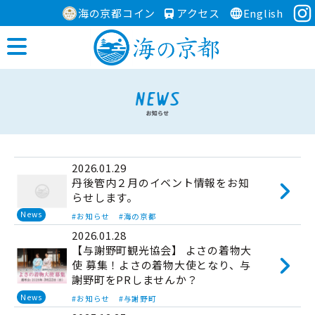
海の京都コイン
アクセス
English
2026.01.29
丹後管内２月のイベント情報をお知
らせします。
News
#お知らせ
#海の京都
2026.01.28
【与謝野町観光協会】 よさの着物大
使 募集！よさの着物大使となり、与
謝野町をPRしませんか？
News
#お知らせ
#与謝野町