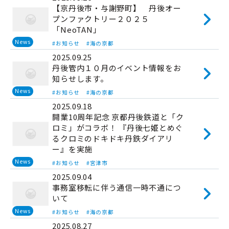
【京丹後市・与謝野町】 丹後オー
プンファクトリー２０２５
「NeoTAN」
News
#お知らせ
#海の京都
2025.09.25
丹後管内１０月のイベント情報をお
知らせします。
News
#お知らせ
#海の京都
2025.09.18
開業10周年記念 京都丹後鉄道と「ク
ロミ」がコラボ！ 『丹後七姫とめぐ
るクロミのドキドキ丹鉄ダイアリ
ー』を実施
News
#お知らせ
#宮津市
2025.09.04
事務室移転に伴う通信一時不通につ
いて
News
#お知らせ
#海の京都
2025.08.27