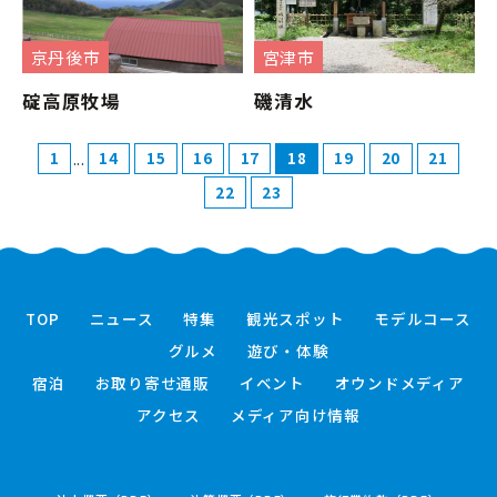
京丹後市
宮津市
碇高原牧場
磯清水
...
1
14
15
16
17
18
19
20
21
22
23
TOP
ニュース
特集
観光スポット
モデルコース
グルメ
遊び・体験
宿泊
お取り寄せ通販
イベント
オウンドメディア
アクセス
メディア向け情報