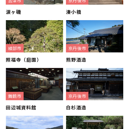
宮津市
京丹後市
涙ヶ磯
湊小橋
綾部市
京丹後市
照福寺（庭園）
熊野酒造
舞鶴市
京丹後市
田辺城資料館
白杉酒造