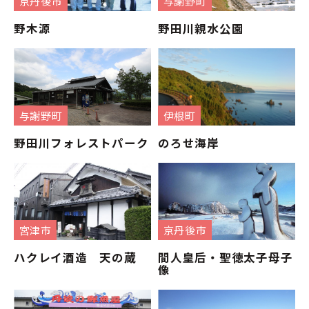
京丹後市
与謝野町
野木源
野田川親水公園
与謝野町
伊根町
野田川フォレストパーク
のろせ海岸
宮津市
京丹後市
ハクレイ酒造 天の蔵
間人皇后・聖徳太子母子
像