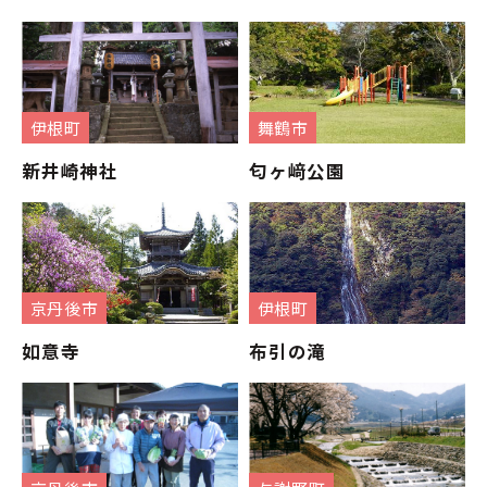
伊根町
舞鶴市
新井崎神社
匂ヶ﨑公園
京丹後市
伊根町
如意寺
布引の滝