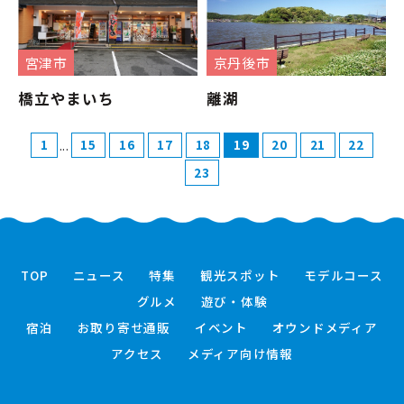
宮津市
京丹後市
橋立やまいち
離湖
...
1
15
16
17
18
19
20
21
22
23
TOP
ニュース
特集
観光スポット
モデルコース
グルメ
遊び・体験
宿泊
お取り寄せ通販
イベント
オウンドメディア
アクセス
メディア向け情報