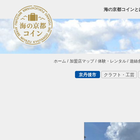
海の京都コインと
ホーム
加盟店マップ
体験・レンタル
遊絲
京丹後市
クラフト・工芸