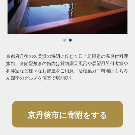
京都府丹後の久美浜の海辺に佇む１日７組限定の温泉付料理
旅館。全館畳敷きの館内は貸切露天風呂や展望風呂付客室や
和洋室など様々なお部屋をご用意！活松葉ガニ料理はもちろ
ん四季のグルメを個室で堪能OK。
京丹後市に寄附をする