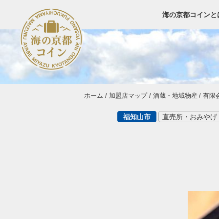
海の京都コインと
ホーム
加盟店マップ
酒蔵・地域物産
有限
福知山市
直売所・おみやげ