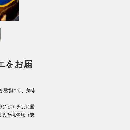
エをお届
処理場にて、美味
都ジビエをばお届
ける狩猟体験（要