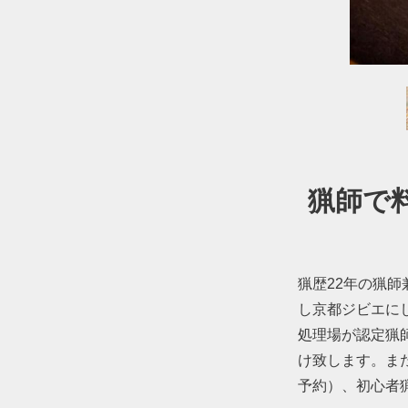
猟師で
猟歴22年の猟
し京都ジビエに
処理場が認定猟
け致します。ま
予約）、初心者