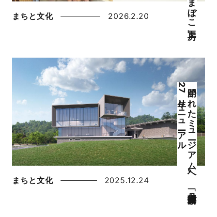
まちと文化
2026.2.20
〝開か
れ
た
ミ
ュ
ージ
ア
ム
〟へ
「丹後郷土資料館」が
2
7
年リ
ニ
ュ
ーア
ル
まちと文化
2025.12.24