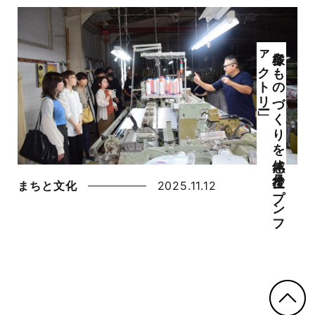
ー」
多様な
も
の
づ
く
り
を
体感
「丹後オ
ープ
ン
フ
ァ
ク
ト
リ
まちと文化
2025.11.12