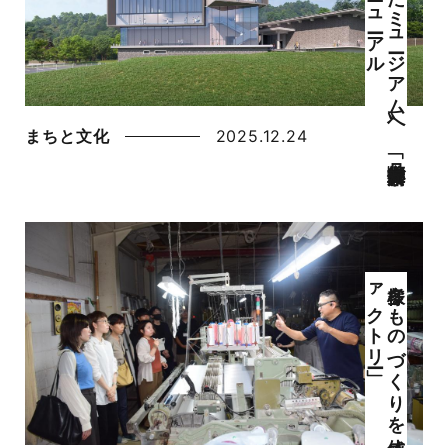
〝開か
れ
た
ミ
ュ
ージ
ア
ム
〟へ
「丹後郷土資料館」が
2
7
年リ
ニ
ュ
ーア
ル
まちと文化
2025.12.24
ー」
多様な
も
の
づ
く
り
を
体感
「丹後オ
ープ
ン
フ
ァ
ク
ト
リ