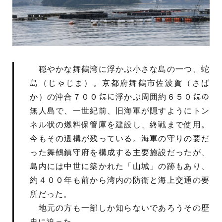
穏やかな舞鶴湾に浮かぶ小さな島の一つ、蛇
島（じゃじま）。京都府舞鶴市佐波賀（さば
か）の沖合７００㍍に浮かぶ周囲約６５０㍍の
無人島で、一世紀前、旧海軍が隠すようにトン
ネル状の燃料保管庫を建設し、終戦まで使用。
今もその遺構が残っている。海軍の守りの要だ
った舞鶴鎮守府を構成する主要施設だったが、
島内には中世に築かれた「山城」の跡もあり、
約４００年も前から湾内の防衛と海上交通の要
所だった。
地元の方も一部しか知らないであろうその歴
史に迫った。