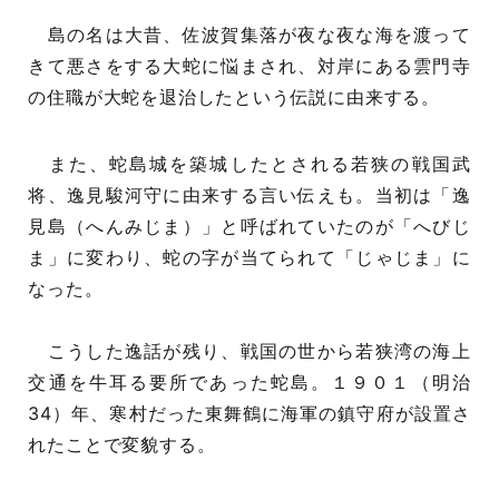
島の名は大昔、佐波賀集落が夜な夜な海を渡って
きて悪さをする大蛇に悩まされ、対岸にある雲門寺
の住職が大蛇を退治したという伝説に由来する。
また、蛇島城を築城したとされる若狭の戦国武
将、逸見駿河守に由来する言い伝えも。当初は「逸
見島（へんみじま）」と呼ばれていたのが「へびじ
ま」に変わり、蛇の字が当てられて「じゃじま」に
なった。
こうした逸話が残り、戦国の世から若狭湾の海上
交通を牛耳る要所であった蛇島。１９０１（明治
34）年、寒村だった東舞鶴に海軍の鎮守府が設置さ
れたことで変貌する。