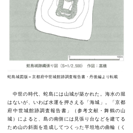
蛇島城図版＝京都府中世城館跡調査報告書・丹後編より転載
中世の時代、蛇島には山城が築かれた。海水の堀
はないが、いわば水運を押さえる「海城」。「京都
府中世城館跡調査報告書」（参考文献・舞鶴の山
城）によると、島の南側には見張り台などを建てる
ため山の斜面を造成してつくった平坦地の曲輪（く