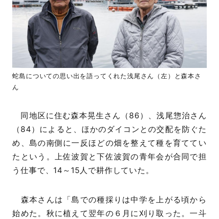
蛇島についての思い出を語ってくれた浅尾さん（左）と森本さ
ん
同地区に住む森本晃生さん（86）、浅尾惣治さん
（84）によると、ほかのダイコンとの交配を防ぐた
め、島の南側に一反ほどの畑を整えて種を育ててい
たという。上佐波賀と下佐波賀の青年会が合同で担
う仕事で、14～15人で耕作していた。
森本さんは「島での種採りは中学を上がる頃から
始めた。秋に植えて翌年の６月に刈り取った。一斗