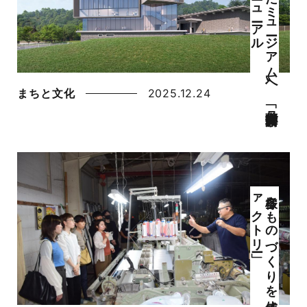
〝開か
れ
た
ミ
ュ
ージ
ア
ム
〟へ
「丹後郷土資料館」が
2
7
年リ
ニ
ュ
ーア
ル
まちと文化
2025.12.24
ー」
多様な
も
の
づ
く
り
を
体感
「丹後オ
ープ
ン
フ
ァ
ク
ト
リ