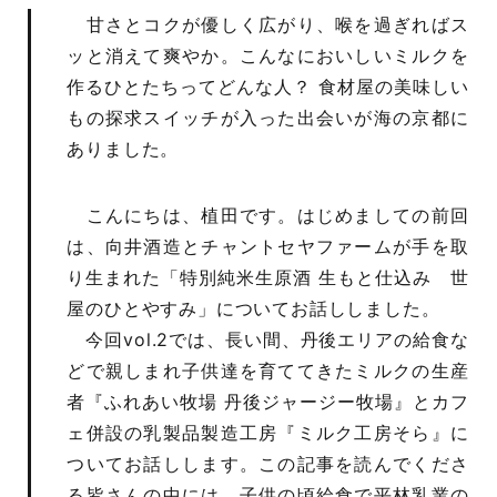
甘さとコクが優しく広がり、喉を過ぎればス
ッと消えて爽やか。こんなにおいしいミルクを
作るひとたちってどんな人？ 食材屋の美味しい
もの探求スイッチが入った出会いが海の京都に
ありました。
こんにちは、植田です。はじめましての前回
は、向井酒造とチャントセヤファームが手を取
り生まれた「特別純米生原酒 生もと仕込み 世
屋のひとやすみ」についてお話ししました。
今回vol.2では、長い間、丹後エリアの給食な
どで親しまれ子供達を育ててきたミルクの生産
者『ふれあい牧場 丹後ジャージー牧場』とカフ
ェ併設の乳製品製造工房『ミルク工房そら』に
ついてお話しします。この記事を読んでくださ
る皆さんの中には、子供の頃給食で平林乳業の