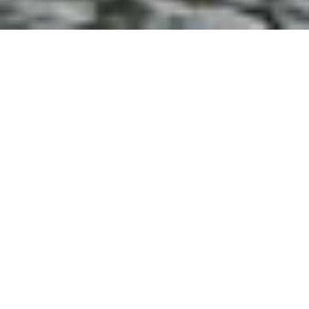
綾部は京都府の北部に位置している。
昔ながらの田園風景や美しい里
山が今も息づく。
遺跡も点在し、山深い中にも太古から人々の営みが
あった。
悠久の時間とともに綾部に寄り添ってきた由良川は
ゆったり
と日本海に流れ込み、文化や歴史を育んだ。
地理的にこの地は日本海
側地域で、丹波国に属していたという。
優れた機織り技術を持つ漢氏
（あやし）と秦氏（はたし）が住み着き、
朝廷に属する部曲として漢
部（あやべ）となり、それが地名の由来となった。
糸にまつわる物語
は以後、「グンゼ」が受け継ぎ、街の発展に大きく寄与した。
そのス
トーリーは、現在もなお紡がれている。