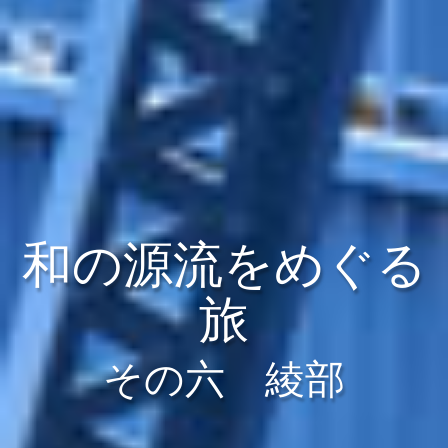
和の源流をめぐる
旅
その六 綾部