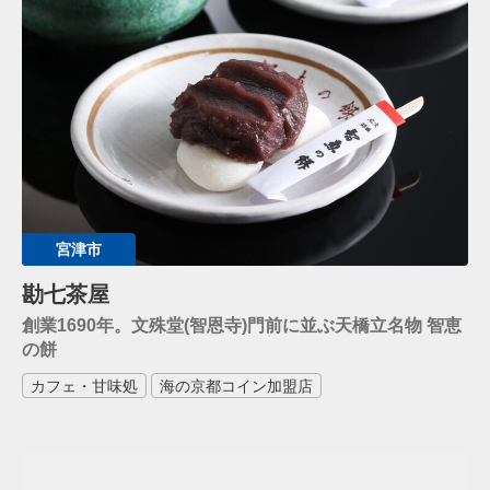
宮津市
勘七茶屋
創業1690年。文殊堂(智恩寺)門前に並ぶ天橋立名物 智恵
の餅
カフェ・甘味処
海の京都コイン加盟店