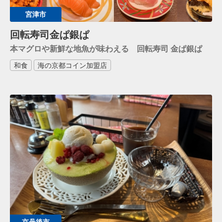
宮津市
回転寿司金ぱ銀ぱ
本マグロや新鮮な地魚が味わえる 回転寿司 金ぱ銀ぱ
和食
海の京都コイン加盟店