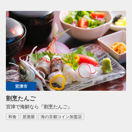
宮津市
割烹たんご
宮津で海鮮なら「割烹たんご」
和食
居酒屋
海の京都コイン加盟店