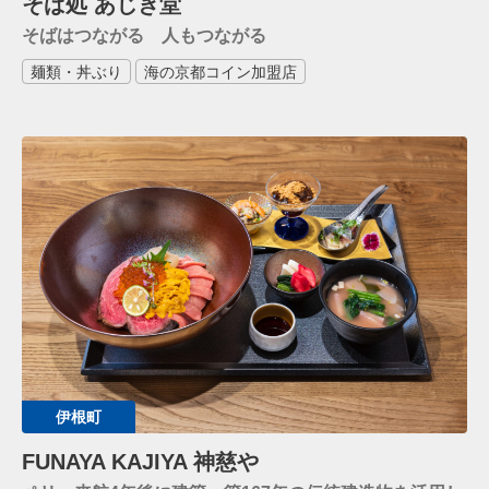
そば処 あじき堂
そばはつながる 人もつながる
麺類・丼ぶり
海の京都コイン加盟店
伊根町
FUNAYA KAJIYA 神慈や