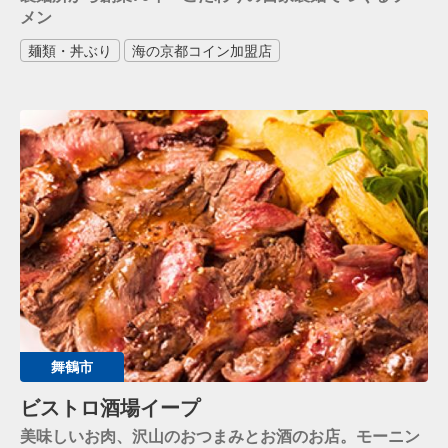
メン
麺類・丼ぶり
海の京都コイン加盟店
舞鶴市
ビストロ酒場イープ
美味しいお肉、沢山のおつまみとお酒のお店。モーニン