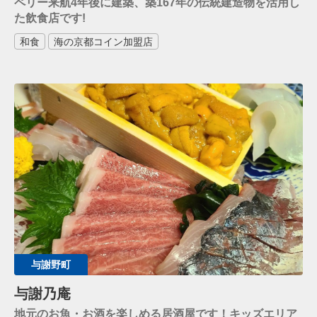
ペリー来航4年後に建築、築167年の伝統建造物を活用し
た飲食店です!
和食
海の京都コイン加盟店
与謝野町
与謝乃庵
地元のお魚・お酒を楽しめる居酒屋です！キッズエリア