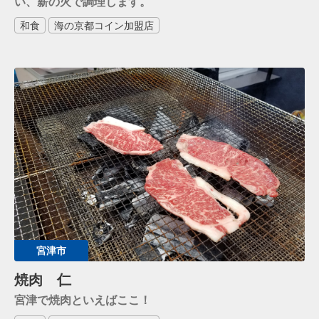
い、薪の火で調理します。
和食
海の京都コイン加盟店
宮津市
焼肉 仁
宮津で焼肉といえばここ！