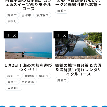
丹後半島の女子旅。カフ
の冬 ～舞鶴赤れんがパ
ェ&スイーツ巡りモデル
ークと舞鶴引揚記念館～
コース
舞鶴市
舞鶴市
宮津市
京丹後市
伊根町
コース
コース
1泊2日！海の京都を遊び
舞鶴の城下町散策＆吉原
つくせ！!
＆海鮮食い倒れレンタサ
イクルコース
福知山市
舞鶴市
綾部市
舞鶴市
宮津市
京丹後市
与謝野町