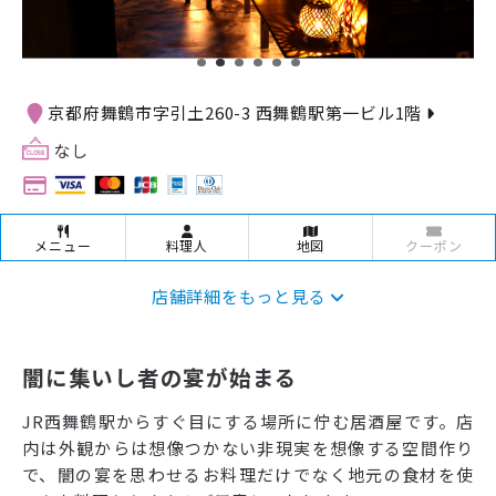
京都府舞鶴市字引土260-3 西舞鶴駅第一ビル1階
なし
メニュー
料理人
地図
クーポン
店舗詳細をもっと見る
闇に集いし者の宴が始まる
JR西舞鶴駅からすぐ目にする場所に佇む居酒屋です。店
内は外観からは想像つかない非現実を想像する空間作り
で、闇の宴を思わせるお料理だけでなく地元の食材を使