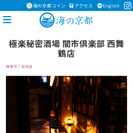
海の京都コイン
アクセス
English
極楽秘密酒場 闇市倶楽部 西舞
鶴店
舞鶴市
/
居酒屋