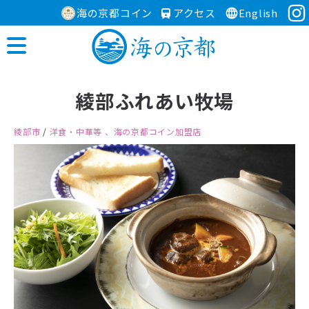
海の京都コイン
アクセス
English
綾部ふれあい牧場
綾部市
/
洋食・中華等
、海の京都コイン加盟店