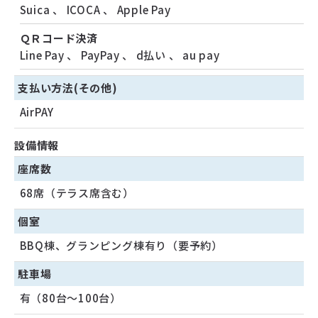
Suica
、
ICOCA
、
Apple Pay
ＱＲコード決済
Line Pay
、
PayPay
、
d払い
、
au pay
支払い方法(その他)
AirPAY
設備情報
座席数
68席（テラス席含む）
個室
BBQ棟、グランピング棟有り（要予約）
駐車場
有（80台〜100台）