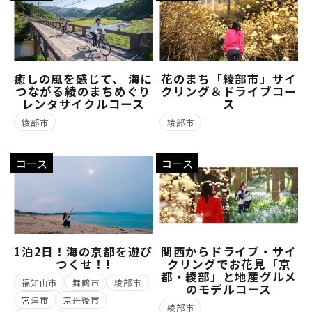
癒しの風を感じて、 海に
花のまち「綾部市」サイ
つながる綾のまちめぐり
クリング＆ドライブコー
レンタサイクルコース
ス
綾部市
綾部市
コース
コース
1泊2日！海の京都を遊び
関西からドライブ・サイ
つくせ！!
クリングでお花見「京
都・綾部」と地産グルメ
福知山市
舞鶴市
綾部市
のモデルコース
宮津市
京丹後市
綾部市