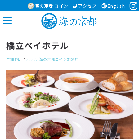
海の京都コイン
アクセス
English
橋立ベイホテル
与謝野町
/
ホテル
海の京都コイン加盟店