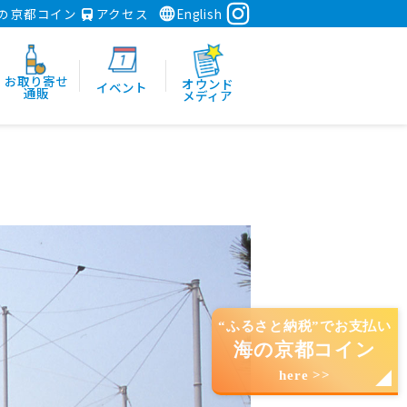
の京都コイン
アクセス
English
お取り寄せ
オウンド
イベント
通販
メディア
“ふるさと納税”でお支払い
海の京都コイン
here >>