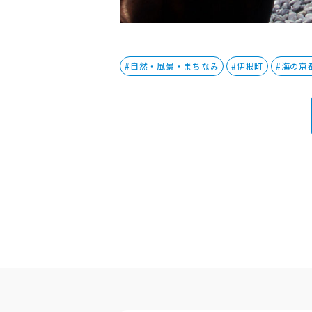
#自然・風景・まちなみ
#伊根町
#海の京