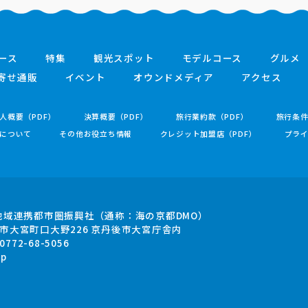
ース
特集
観光スポット
モデルコース
グルメ
寄せ通販
イベント
オウンドメディア
アクセス
人概要（PDF）
決算概要（PDF）
旅行業約款（PDF）
旅行条
について
その他お役立ち情報
クレジット加盟店（PDF）
プラ
地域連携都市圏振興社
（通称：海の京都DMO）
市大宮町口大野226
京丹後市大宮庁舎内
.0772-68-5056
jp