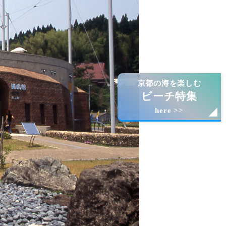
京都の海を楽しむ
ビーチ特集
here >>