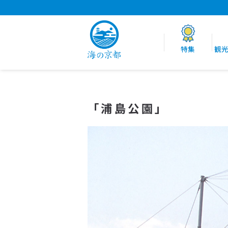
特集
観
「浦島公園」