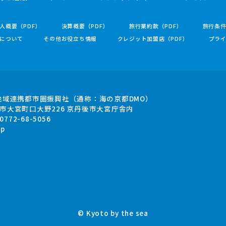
人概要（PDF）
決算概要（PDF）
旅行業約款（PDF）
旅行条
について
その他お役立ち情報
クレジット加盟店（PDF）
プラ
地域連携都市圏振興社
（通称：海の京都DMO）
市大宮町口大野226
京丹後市大宮庁舎内
.0772-68-5056
jp
© Kyoto by the sea