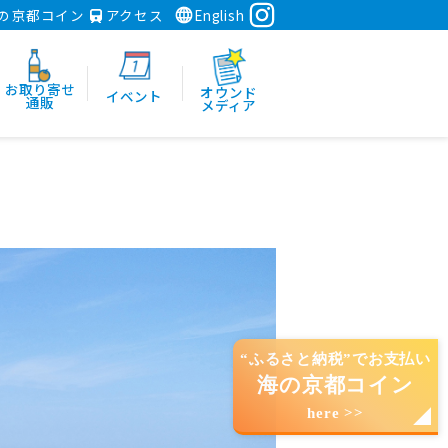
の京都コイン
アクセス
English
お取り寄せ
オウンド
イベント
通販
メディア
“ふるさと納税”でお支払い
海の京都コイン
here >>