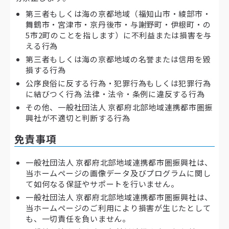
第三者もしくは海の京都地域（福知山市・綾部市・
舞鶴市・宮津市・京丹後市・与謝野町・伊根町・の
5市2町のことを指します）に不利益または損害を与
える行為
第三者もしくは海の京都地域の名誉または信用を毀
損する行為
公序良俗に反する行為・犯罪行為もしくは犯罪行為
に結びつく行為 法律・法令・条例に違反する行為
その他、一般社団法人 京都府北部地域連携都市圏振
興社が不適切と判断する行為
免責事項
一般社団法人 京都府北部地域連携都市圏振興社は、
当ホームページの画像データ及びプログラムに関し
て如何なる保証やサポートを行いません。
一般社団法人 京都府北部地域連携都市圏振興社は、
当ホームページのご利用により損害が生じたとして
も、一切責任を負いません。