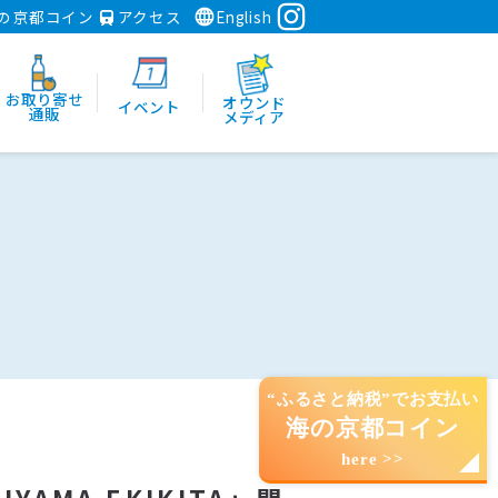
の京都コイン
アクセス
English
お取り寄せ
オウンド
イベント
通販
メディア
“ふるさと納税”でお支払い
海の京都コイン
here >>
YAMA EKIKITA」開