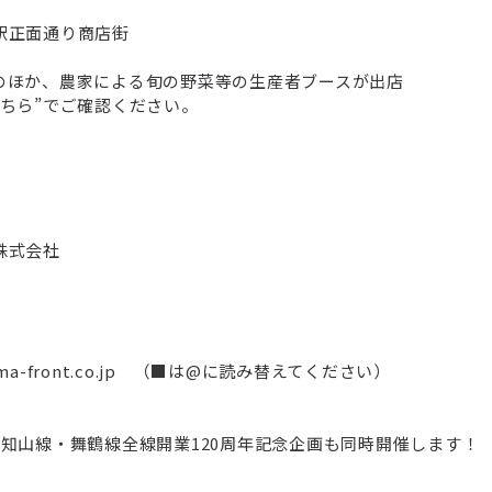
駅正面通り商店街
ほか、農家による旬の野菜等の生産者ブースが出店
”でご確認ください。
株式会社
iyama-front.co.jp （■は@に読み替えてください）
知山線・舞鶴線全線開業120周年記念企画も同時開催します！