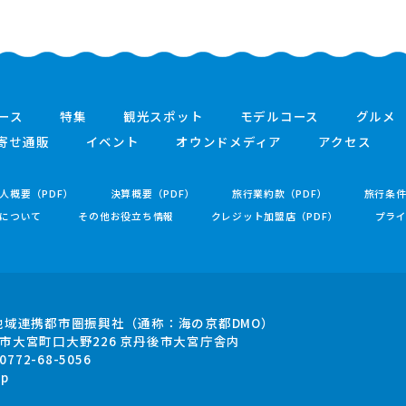
ース
特集
観光スポット
モデルコース
グルメ
寄せ通販
イベント
オウンドメディア
アクセス
人概要（PDF）
決算概要（PDF）
旅行業約款（PDF）
旅行条
について
その他お役立ち情報
クレジット加盟店（PDF）
プラ
地域連携都市圏振興社
（通称：海の京都DMO）
市大宮町口大野226
京丹後市大宮庁舎内
.0772-68-5056
jp