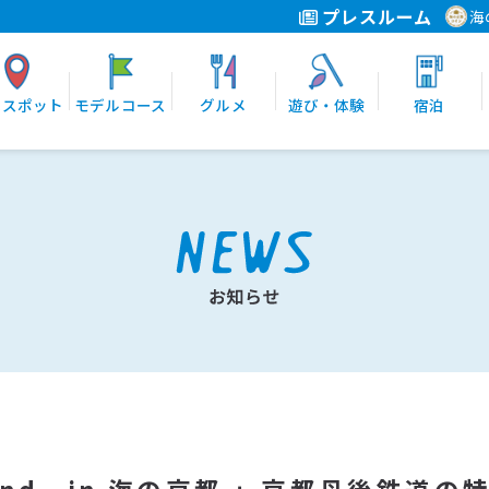
プレスルーム
海
光スポット
モデルコース
グルメ
遊び・体験
宿泊
 around in 海の京都 」京都丹後鉄