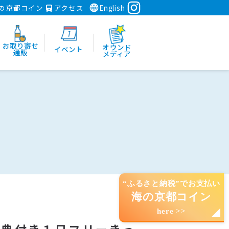
の京都コイン
アクセス
English
お取り寄せ
オウンド
イベント
通販
メディア
“ふるさと納税”でお支払い
海の京都コイン
here >>
道の特典付き１日フリーきっ