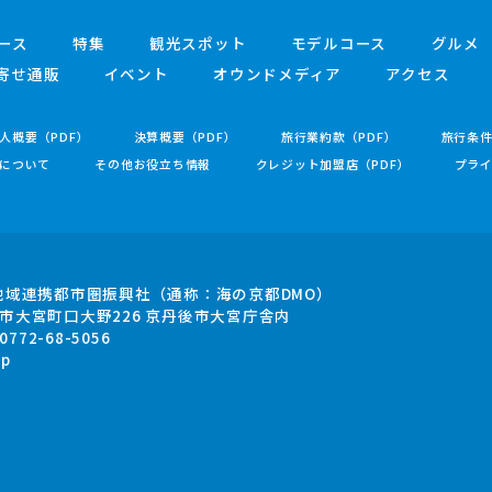
ース
特集
観光スポット
モデルコース
グルメ
寄せ通販
イベント
オウンドメディア
アクセス
人概要（PDF）
決算概要（PDF）
旅行業約款（PDF）
旅行条
について
その他お役立ち情報
クレジット加盟店（PDF）
プラ
地域連携都市圏振興社
（通称：海の京都DMO）
市大宮町口大野226
京丹後市大宮庁舎内
.0772-68-5056
jp