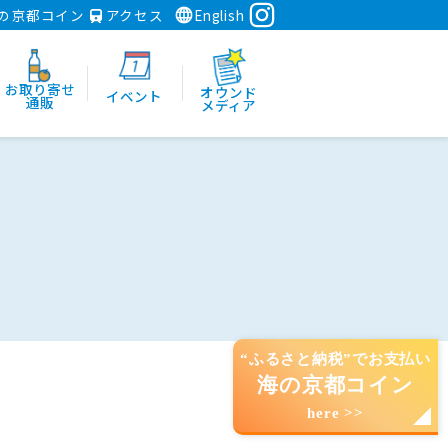
の京都コイン
アクセス
English
お取り寄せ
オウンド
イベント
通販
メディア
“ふるさと納税”でお支払い
海の京都コイン
here >>