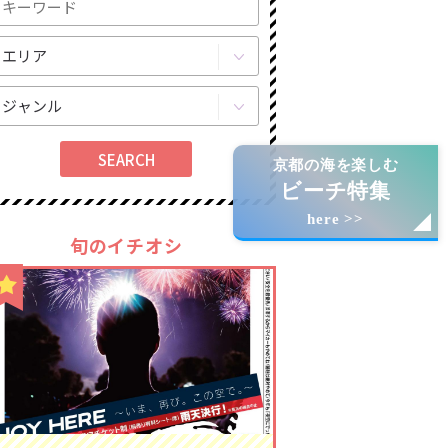
京都の海を楽しむ
ビーチ特集
here >>
旬のイチオシ