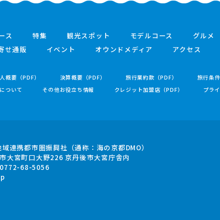
ース
特集
観光スポット
モデルコース
グルメ
寄せ通販
イベント
オウンドメディア
アクセス
人概要（PDF）
決算概要（PDF）
旅行業約款（PDF）
旅行条
について
その他お役立ち情報
クレジット加盟店（PDF）
プラ
地域連携都市圏振興社
（通称：海の京都DMO）
市大宮町口大野226
京丹後市大宮庁舎内
.0772-68-5056
jp