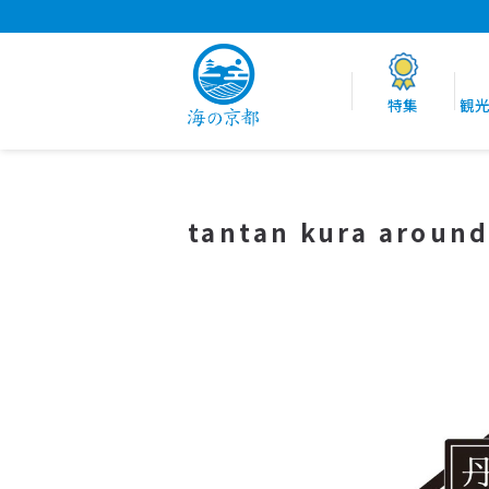
特集
観
tantan kura arou