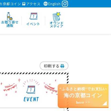
の京都コイン
アクセス
English
お取り寄せ
オウンド
イベント
通販
メディア
印刷する
“ふるさと納税”でお支払い
海の京都コイン
here >>