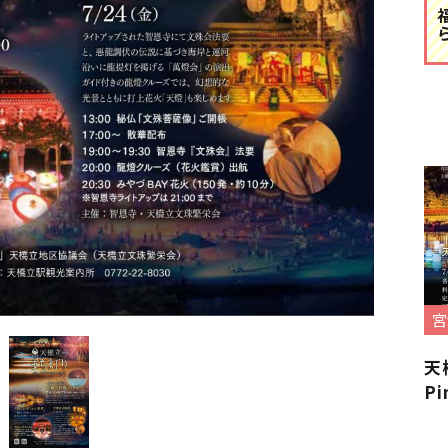
宮
天
Pi