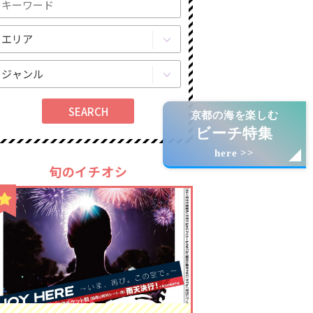
京都の海を楽しむ
ビーチ特集
here >>
旬のイチオシ