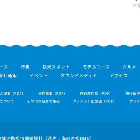
れ
ース
特集
観光スポット
モデルコース
グルメ
寄せ通販
イベント
オウンドメディア
アクセス
人概要（PDF）
決算概要（PDF）
旅行業約款（PDF）
旅行条
について
その他お役立ち情報
クレジット加盟店（PDF）
プラ
地域連携都市圏振興社
（通称：海の京都DMO）