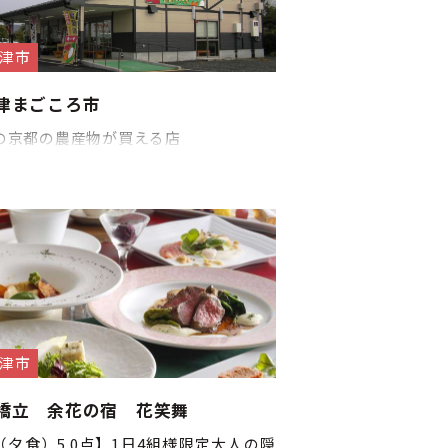
津市
津まごころ市
の京都の農産物が買える店
津市
橋立 余花の宿 花笑舞
（夕食）5.0点】1日4組様限定大人の隠