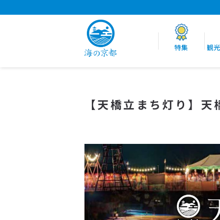
特集
観
【天橋立まち灯り】天橋