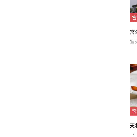
宮
宮
海
宮
天
【