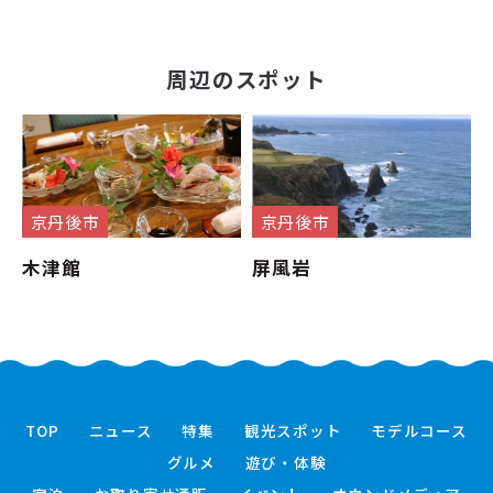
周辺のスポット
京丹後市
京丹後市
木津館
屏風岩
TOP
ニュース
特集
観光スポット
モデルコース
グルメ
遊び・体験