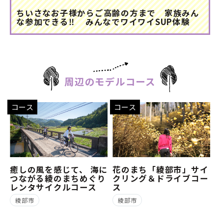
ちいさなお子様からご高齢の方まで 家族みん
な参加できる‼ みんなでワイワイSUP体験
周辺のモデルコース
コース
コース
癒しの風を感じて、 海に
花のまち「綾部市」サイ
つながる綾のまちめぐり
クリング＆ドライブコー
レンタサイクルコース
ス
綾部市
綾部市