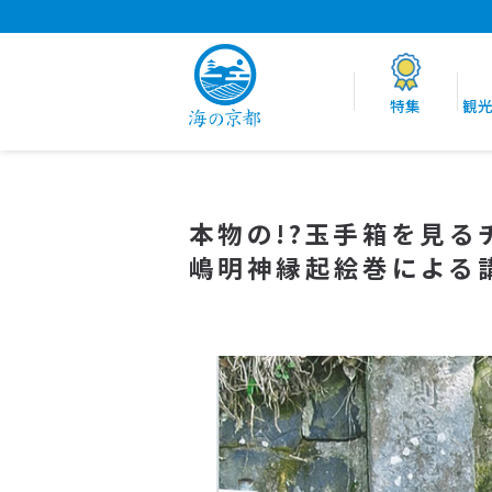
特集
観
本物の!?玉手箱を見
嶋明神縁起絵巻による