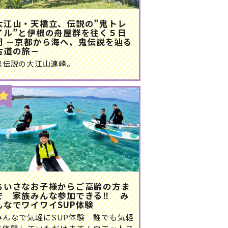
大江山・天橋立、伝説の”鬼トレ
イル”と伊根の舟屋群を往く５日
間 －京都から海へ、鬼伝説を辿る
古道の旅－
鬼伝説の大江山連峰。
ちいさなお子様からご高齢の方ま
で 家族みんな参加できる‼ み
んなでワイワイSUP体験
みんなで気軽にSUP体験 誰でも気軽