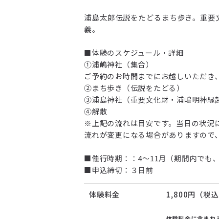
浦島太郎伝説をたどるまち歩き。重要
義。
■体験のスケジュール・詳細
①浦嶋神社（集合）
ご予約のお時間までにお越しいただき
②まち歩き（伝説をたどる）
③浦島神社（重要文化財・浦嶋明神縁
④解散
※上記の流れは目安です。当日の状況
流れが変更になる場合がありますので
■催行時期：：4～11月（期間内でも
■申込締切：３日前
体験料金
1,800円（税
体験料金に含まれ