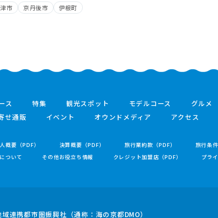
宮津市
京丹後市
伊根町
ース
特集
観光スポット
モデルコース
グルメ
寄せ通販
イベント
オウンドメディア
アクセス
人概要（PDF）
決算概要（PDF）
旅行業約款（PDF）
旅行条
について
その他お役立ち情報
クレジット加盟店（PDF）
プラ
地域連携都市圏振興社
（通称：海の京都DMO）