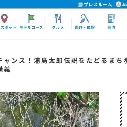
プレスルーム
海
光スポット
モデルコース
グルメ
遊び・体験
宿泊
るチャンス！浦島太郎伝説をたどるまち
講義