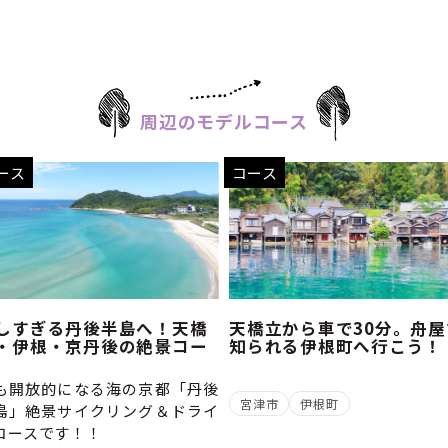
周辺のモデルコース
ース
コース
しすぎる丹後半島へ！天橋
天橋立から車で30分。舟屋
・伊根・京丹後の絶景コー
知られる伊根町へ行こう！
も開放的になる海の京都「丹後
宮津市
伊根町
島」絶景サイクリング＆ドライ
コースです！！