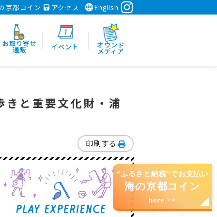
の京都コイン
アクセス
English
お取り寄せ
オウンド
イベント
通販
メディア
歩きと重要文化財・浦
印刷する
“ふるさと納税”でお支払い
海の京都コイン
here >>