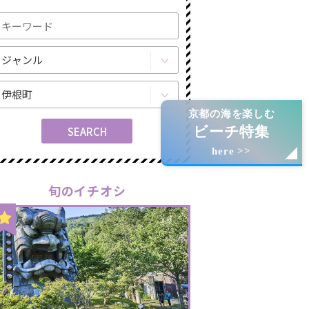
京都の海を楽しむ
ビーチ特集
here >>
旬のイチオシ