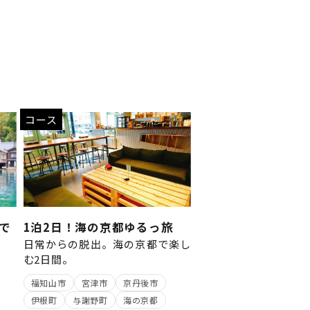
コース
で
1泊2日！海の京都ゆるっ旅
日常からの脱出。海の京都で楽し
む2日間。
福知山市
宮津市
京丹後市
伊根町
与謝野町
海の京都