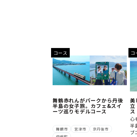
コース
コ
舞鶴赤れんがパークから丹後
美
半島の女子旅。カフェ&スイ
立
ーツ巡りモデルコース
ス
心
半
舞鶴市
宮津市
京丹後市
ブ
伊根町