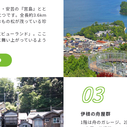
』・安芸の『宮島』とと
です。全長約3.6km
0本もの松が茂っている珍
立ビューランド」。ここ
に舞い上がっているよう
03
伊根の舟屋群
1階は舟のガレージ、