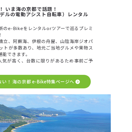
！ いま海の京都で話題！
ツモデルの電動アシスト自転車）レンタル
のe-Bikeをレンタルorツアーで巡るプレミ
！
橋立、阿蘇海、伊根の舟屋、山陰海岸ジオパ
ットが多数あり、地元ご当地グルメや果物ス
堪能できます。
に人気が高く、台数に限りがあるため事前ご予
い！ 海の京都 e-Bike特集ページへ