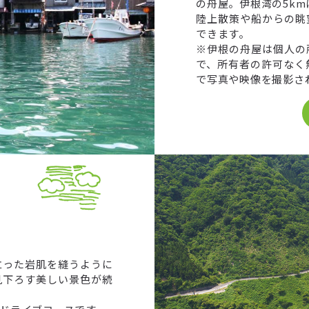
の舟屋。伊根湾の5km
陸上散策や船からの眺
できます。
※伊根の舟屋は個人の
で、所有者の許可なく
で写真や映像を撮影さ
立った岩肌を縫うように
見下ろす美しい景色が続