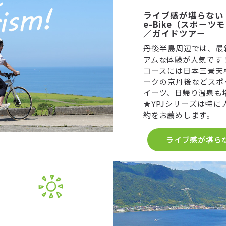
ライブ感が堪らない
e-Bike（スポー
／ガイドツアー
丹後半島周辺では、最新
アムな体験が人気です
コースには日本三景天
ークの京丹後などスポ
イーツ、日帰り温泉も
★YPJシリーズは特
約をお薦めします。
ライブ感が堪らな