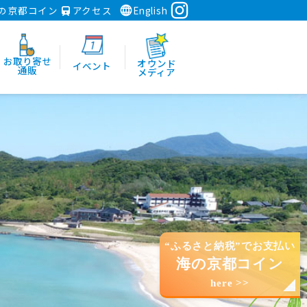
の京都コイン
アクセス
English
お取り寄せ
オウンド
イベント
通販
メディア
“ふるさと納税”でお支払い
海の京都コイン
here >>