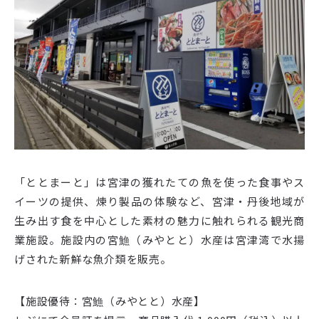
「ととまーと」は宮津の獲れたての魚を使った食事やス
イーツの提供、煉り製品の体験など、宮津・丹後地域が
生み出す食を中心とした素材の魅力に触れられる観光商
業施設。施設内の宮䲆（みやとと）水産は宮津湾で水揚
げされた新鮮な魚介類を販売。
【施設優待：宮䲆（みやとと）水産】