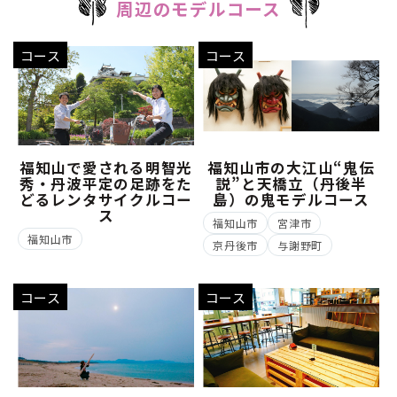
周辺のモデルコース
コース
コース
福知山で愛される明智光
福知山市の大江山“鬼伝
秀・丹波平定の足跡をた
説”と天橋立（丹後半
どるレンタサイクルコー
島）の鬼モデルコース
ス
福知山市
宮津市
福知山市
京丹後市
与謝野町
コース
コース