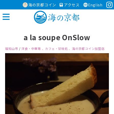
海の京都コイン
アクセス
English
a la soupe OnSlow
福知山市
/
洋食・中華等
、カフェ・甘味処
、海の京都コイン加盟店