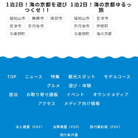
1泊2日！海の京都を遊び
1泊2日！海の京都ゆるっ
つくせ！!
旅
福知山市
舞鶴市
綾部市
福知山市
宮津市
宮津市
京丹後市
京丹後市
伊根町
与謝野町
与謝野町
海の京都
TOP
ニュース
特集
観光スポット
モデルコース
グルメ
遊び・体験
宿泊
お取り寄せ通販
イベント
オウンドメディア
アクセス
メディア向け情報
法人概要（PDF）
決算概要（PDF）
旅行業約款（PDF）
旅行条件書