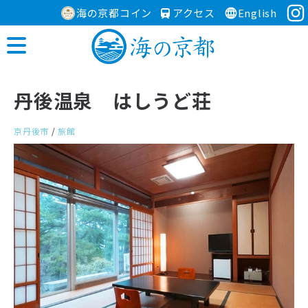
海の京都コイン
アクセス
English
丹後温泉 はしうど荘
京丹後市
/
旅館