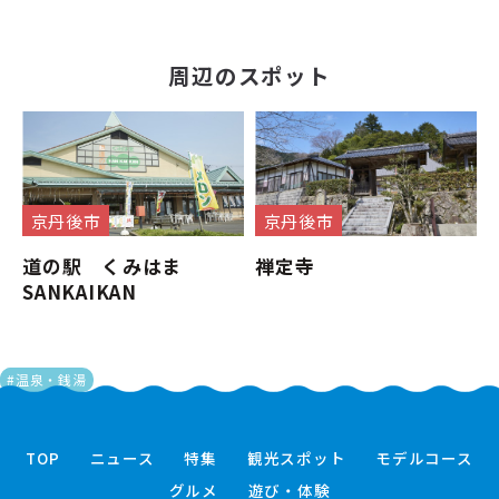
周辺のスポット
京丹後市
京丹後市
道の駅 くみはま
禅定寺
SANKAIKAN
#京丹後市
#温泉・銭湯
TOP
ニュース
特集
観光スポット
モデルコース
グルメ
遊び・体験