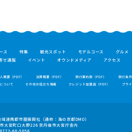
ース
特集
観光スポット
モデルコース
グルメ
寄せ通販
イベント
オウンドメディア
アクセス
人概要（PDF）
決算概要（PDF）
旅行業約款（PDF）
旅行条
について
その他お役立ち情報
クレジット加盟店（PDF）
プラ
地域連携都市圏振興社
（通称：海の京都DMO）
市大宮町口大野226
京丹後市大宮庁舎内
.0772-68-5056