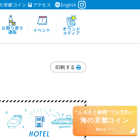
の京都コイン
アクセス
English
お取り寄せ
オウンド
イベント
通販
メディア
印刷する
“ふるさと納税”でお支払い
海の京都コイン
here >>