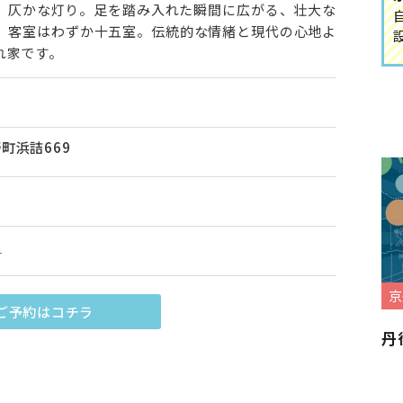
、仄かな灯り。足を踏み入れた瞬間に広がる、壮大な
、客室はわずか十五室。伝統的な情緒と現代の心地よ
れ家です。
町浜詰669
ラ
京
ご予約はコチラ
丹