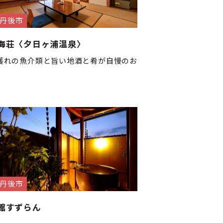
丹後市
海荘〈夕日ヶ浦温泉〉
獲れの魚介類と旨い地酒と肴が自慢のお
。
丹後市
館すずらん