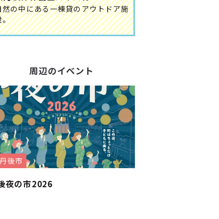
自然の中にある一棟貸のアウトドア施
設。
周辺のイベント
丹後市
後夜の市2026