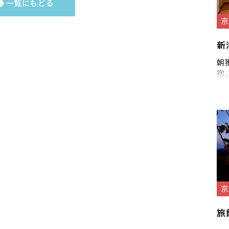
一覧にもどる
京
新
朝
宿
京
旅