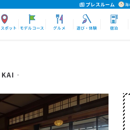
プレスルーム
海
光スポット
モデルコース
グルメ
遊び・体験
宿泊
KAI‐