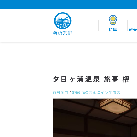
特集
観
夕日ヶ浦温泉 旅亭 櫂‐
京丹後市
/
旅館
海の京都コイン加盟店