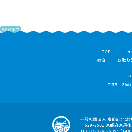
#京丹後市
TOP
ニュ
宿泊
お取り
法
ロゴマーク使用
一般社団法人 京都府北部
〒629-2501
京都府京丹後
TEL.0772-68-5055 / FAX