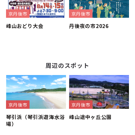
京丹後市
京丹後市
峰山おどり大会
丹後夜の市2026
周辺のスポット
京丹後市
京丹後市
琴引浜（琴引浜遊海水浴
峰山途中ヶ丘公園
場）