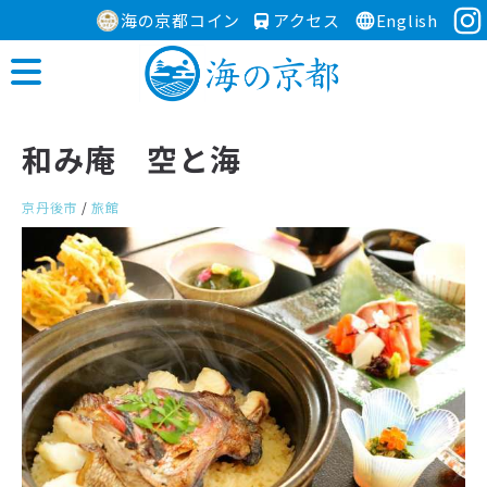
海の京都コイン
アクセス
English
和み庵 空と海
京丹後市
/
旅館