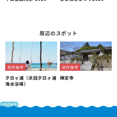
周辺のスポット
京丹後市
京丹後市
夕日ヶ浦（浜詰夕日ヶ浦
禅定寺
海水浴場）
#京丹後市