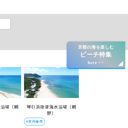
京都の海を楽しむ
ビーチ特集
here >>
水浴場（網
琴引浜掛津海水浴場（網
野）
#京丹後市