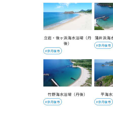
立岩・後ヶ浜海水浴場（丹
蒲井浜海
後）
#京丹後市
#京丹後市
竹野海水浴場（丹後）
平海水
#京丹後市
#京丹後市