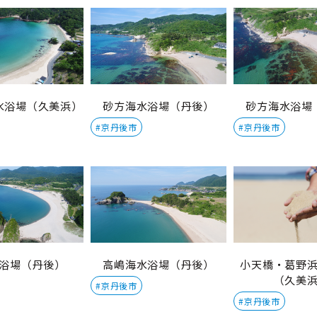
水浴場（久美浜）
砂方海水浴場（丹後）
砂方海水浴場
#京丹後市
#京丹後市
浴場（丹後）
高嶋海水浴場（丹後）
小天橋・葛野
（久美
#京丹後市
#京丹後市