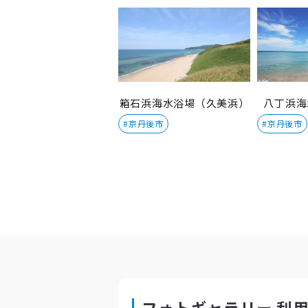
箱石浜海水浴場（久美浜）
八丁浜海
#京丹後市
#京丹後市
フォトギャラリー 利