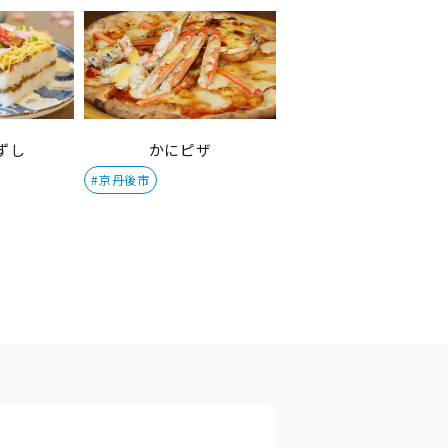
ずし
かにピザ
#京丹後市