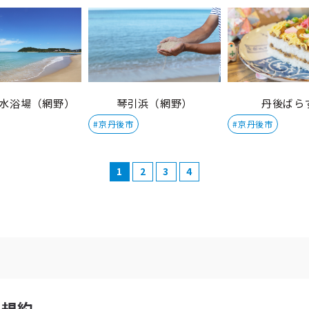
水浴場（網野）
琴引浜（網野）
丹後ばら
#京丹後市
#京丹後市
1
2
3
4
用規約