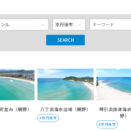
町並み（網野）
八丁浜海水浴場（網野）
琴引浜掛津海
野）
#京丹後市
#京丹後市