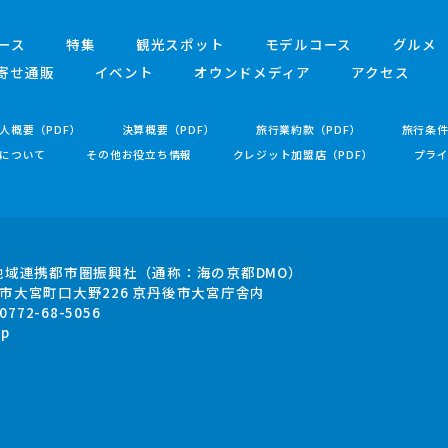
ース
特集
観光スポット
モデルコース
グルメ
寄せ通販
イベント
オウンドメディア
アクセス
人概要（PDF）
決算概要（PDF）
旅行業約款（PDF）
旅行条
について
その他お役立ち情報
クレジット加盟店（PDF）
プラ
地域連携都市圏振興社
（通称：海の京都DMO）
市大宮町口大野226
京丹後市大宮庁舎内
.0772-68-5056
jp