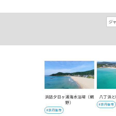
浜詰夕日ヶ浦海水浴場（網
八丁浜と
野）
#京丹後市
#京丹後市