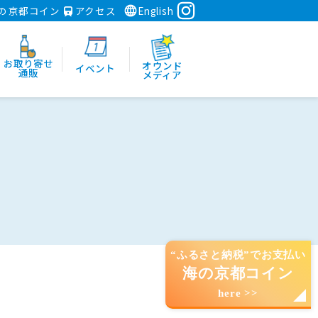
の京都コイン
アクセス
English
お取り寄せ
オウンド
イベント
通販
メディア
“ふるさと納税”でお支払い
海の京都コイン
here >>