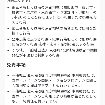
第三者もしくは海の京都地域（福知山市・綾部市・
舞鶴市・宮津市・京丹後市・与謝野町・伊根町・の
5市2町のことを指します）に不利益または損害を与
える行為
第三者もしくは海の京都地域の名誉または信用を毀
損する行為
公序良俗に反する行為・犯罪行為もしくは犯罪行為
に結びつく行為 法律・法令・条例に違反する行為
その他、一般社団法人 京都府北部地域連携都市圏振
興社が不適切と判断する行為
免責事項
一般社団法人 京都府北部地域連携都市圏振興社は、
当ホームページの画像データ及びプログラムに関し
て如何なる保証やサポートを行いません。
一般社団法人 京都府北部地域連携都市圏振興社は、
当ホームページのご利用により損害が生じたとして
も、一切責任を負いません。