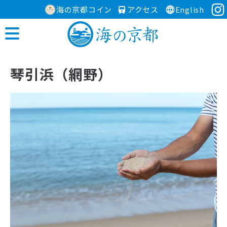
海の京都コイン
アクセス
English
琴引浜（網野）