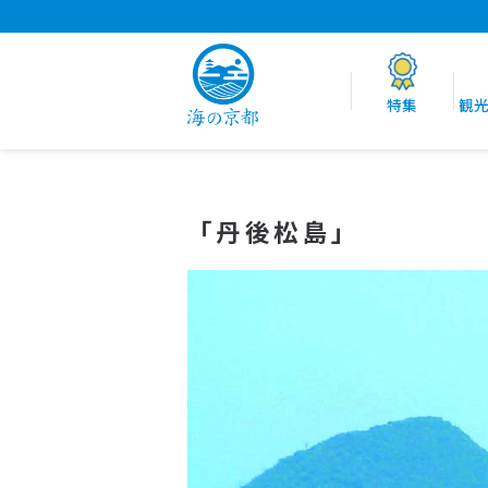
特集
観
「丹後松島」