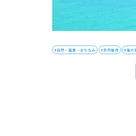
#自然・風景・まちなみ
#京丹後市
#海の