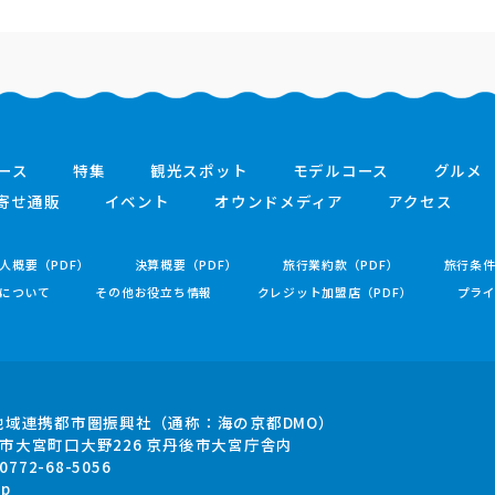
ース
特集
観光スポット
モデルコース
グルメ
寄せ通販
イベント
オウンドメディア
アクセス
人概要（PDF）
決算概要（PDF）
旅行業約款（PDF）
旅行条
について
その他お役立ち情報
クレジット加盟店（PDF）
プラ
地域連携都市圏振興社
（通称：海の京都DMO）
市大宮町口大野226
京丹後市大宮庁舎内
.0772-68-5056
jp