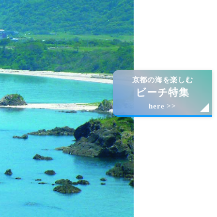
京都の海を楽しむ
ビーチ特集
here >>