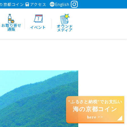
の京都コイン
アクセス
English
お取り寄せ
オウンド
イベント
通販
メディア
“ふるさと納税”でお支払い
海の京都コイン
here >>