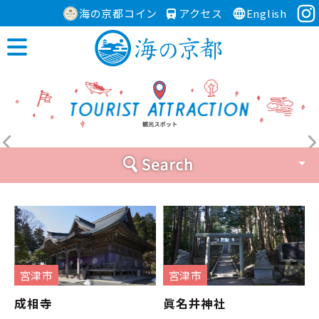
海の京都コイン
アクセス
English
宮津市
宮津市
成相寺
眞名井神社