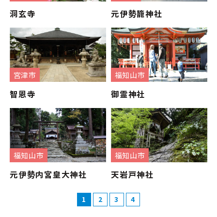
洞玄寺
元伊勢籠神社
宮津市
福知山市
智恩寺
御霊神社
福知山市
福知山市
元伊勢内宮皇大神社
天岩戸神社
1
2
3
4