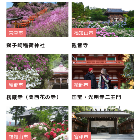
宮津市
福知山市
獅子崎稲荷神社
觀音寺
綾部市
綾部市
楞厳寺（関西花の寺）
国宝・光明寺二王門
福知山市
宮津市