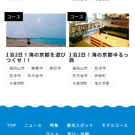
コース
コース
1泊2日！海の京都を遊び
1泊2日！海の京都ゆるっ
つくせ！!
旅
福知山市
舞鶴市
綾部市
福知山市
宮津市
宮津市
京丹後市
京丹後市
伊根町
与謝野町
与謝野町
海の京都
TOP
ニュース
特集
観光スポット
モデルコース
グルメ
遊び・体験