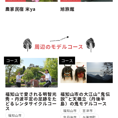
農家民宿 米ya
旭旅館
周辺のモデルコース
コース
コース
福知山で愛される明智光
福知山市の大江山“鬼伝
秀・丹波平定の足跡をた
説”と天橋立（丹後半
どるレンタサイクルコー
島）の鬼モデルコース
ス
福知山市
宮津市
福知山市
京丹後市
与謝野町