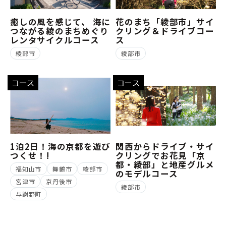
癒しの風を感じて、 海に
花のまち「綾部市」サイ
つながる綾のまちめぐり
クリング＆ドライブコー
レンタサイクルコース
ス
綾部市
綾部市
コース
コース
1泊2日！海の京都を遊び
関西からドライブ・サイ
つくせ！!
クリングでお花見「京
都・綾部」と地産グルメ
福知山市
舞鶴市
綾部市
のモデルコース
宮津市
京丹後市
綾部市
与謝野町