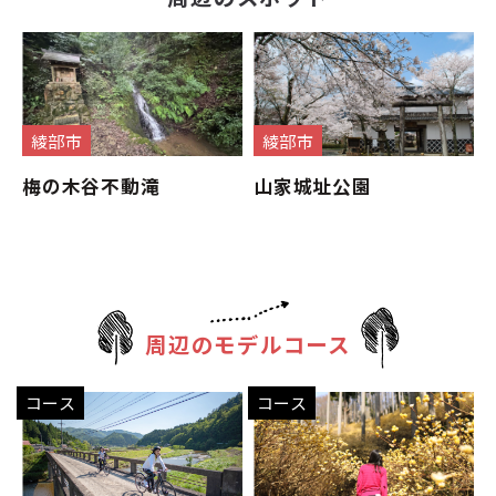
綾部市
綾部市
梅の木谷不動滝
山家城址公園
周辺のモデルコース
コース
コース