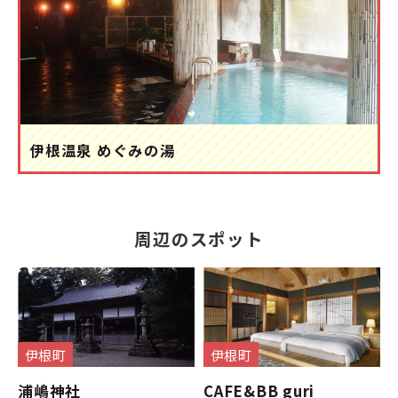
伊根温泉 めぐみの湯
周辺のスポット
伊根町
伊根町
浦嶋神社
CAFE&BB guri