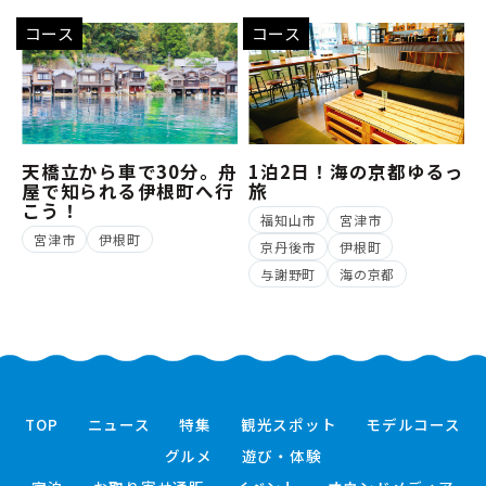
コース
コース
天橋立から車で30分。舟
1泊2日！海の京都ゆるっ
屋で知られる伊根町へ行
旅
こう！
福知山市
宮津市
宮津市
伊根町
京丹後市
伊根町
与謝野町
海の京都
TOP
ニュース
特集
観光スポット
モデルコース
グルメ
遊び・体験