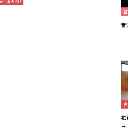
売所・おみやげ
宮
宮
宮
花
プ