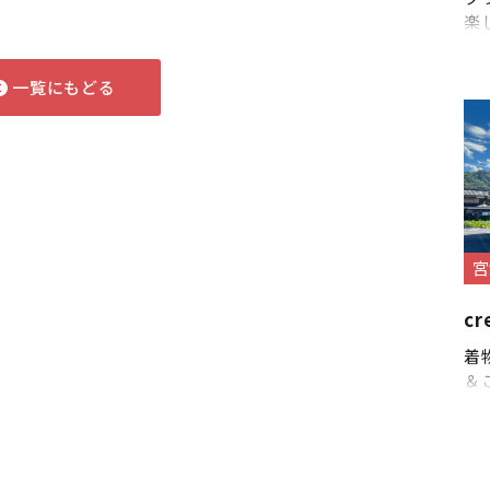
楽
一覧にもどる
宮
cr
着
＆