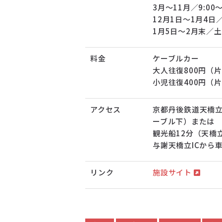
3月～11月／9:00～
12月1日～1月4日／1
1月5日～2月末／
料金
ケーブルカー
大人往復800円（片
小児往復400円（片
アクセス
京都丹後鉄道天橋
ーブル下）または
観光船12分（天橋
与謝天橋立ICから
リンク
施設サイト