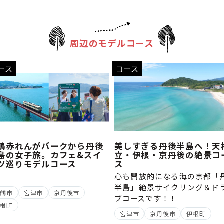
周辺のモデルコース
ース
コース
鶴赤れんがパークから丹後
美しすぎる丹後半島へ！天
島の女子旅。カフェ&スイ
立・伊根・京丹後の絶景コ
ツ巡りモデルコース
ス
心も開放的になる海の京都「
半島」絶景サイクリング＆ド
舞鶴市
宮津市
京丹後市
ブコースです！！
伊根町
宮津市
京丹後市
伊根町