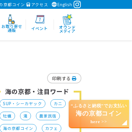
の京都コイン
アクセス
English
お取り寄せ
オウンド
イベント
通販
メディア
印刷する
海の京都・注目ワード
SUP・シーカヤック
カニ
“ふるさと納税”でお支払い
海の京都コイン
牡蠣
滝
農家民宿
here >>
海の京都コイン
カフェ