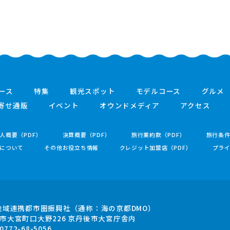
ース
特集
観光スポット
モデルコース
グルメ
寄せ通販
イベント
オウンドメディア
アクセス
人概要（PDF）
決算概要（PDF）
旅行業約款（PDF）
旅行条
について
その他お役立ち情報
クレジット加盟店（PDF）
プラ
地域連携都市圏振興社
（通称：海の京都DMO）
市大宮町口大野226
京丹後市大宮庁舎内
.0772-68-5056