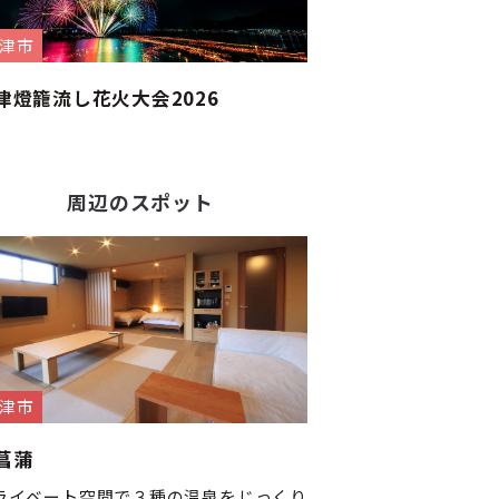
津市
津燈籠流し花火大会2026
周辺のスポット
津市
菖蒲
ライベート空間で３種の温泉をじっくり