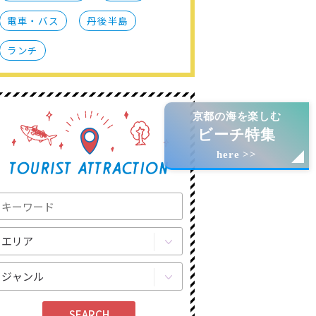
電車・バス
丹後半島
ランチ
京都の海を楽しむ
ビーチ特集
here >>