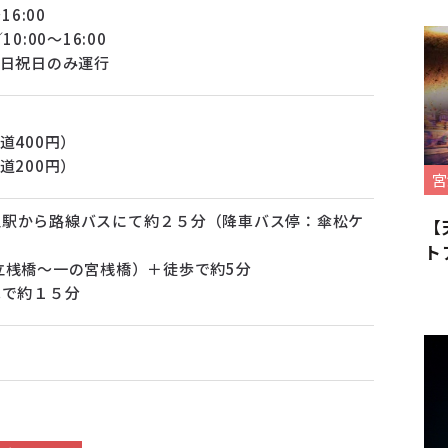
16:00
0:00～16:00
土日祝日のみ運行
道400円）
道200円）
宮
立駅から路線バスにて約２５分（降車バス停：傘松ケ
【
ト
立桟橋～一の宮桟橋）＋徒歩で約5分
車で約１５分