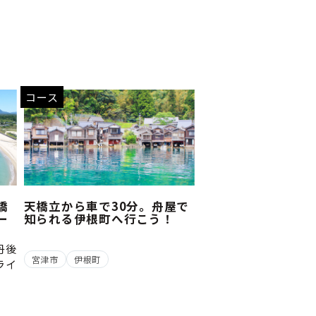
コース
橋
天橋立から車で30分。舟屋で
ー
知られる伊根町へ行こう！
丹後
宮津市
伊根町
ライ