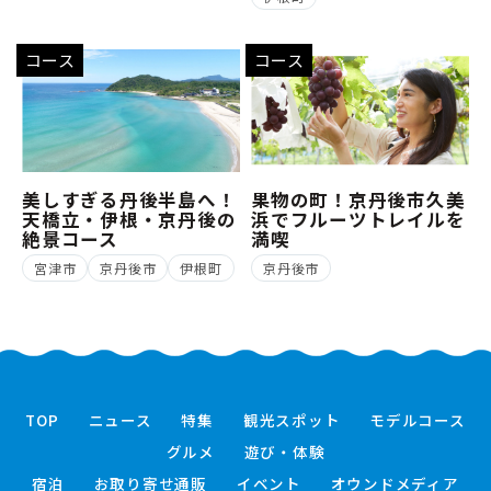
コース
コース
美しすぎる丹後半島へ！
果物の町！京丹後市久美
天橋立・伊根・京丹後の
浜でフルーツトレイルを
絶景コース
満喫
宮津市
京丹後市
伊根町
京丹後市
TOP
ニュース
特集
観光スポット
モデルコース
グルメ
遊び・体験
宿泊
お取り寄せ通販
イベント
オウンドメディア