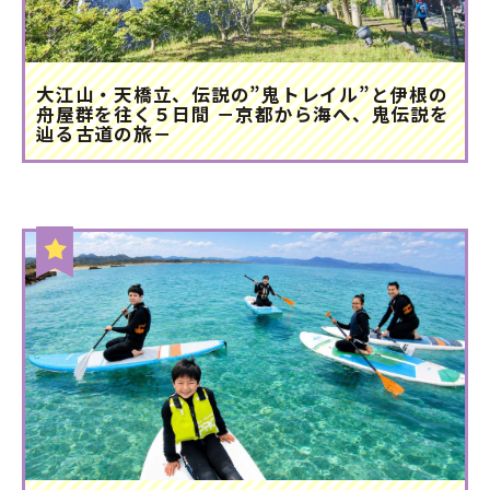
大江山・天橋立、伝説の”鬼トレイル”と伊根の
舟屋群を往く５日間 －京都から海へ、鬼伝説を
辿る古道の旅－