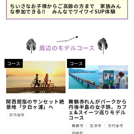
ちいさなお子様からご高齢の方まで 家族みん
な参加できる‼ みんなでワイワイSUP体験
周辺のモデルコース
コース
コース
関西屈指のサンセット絶
舞鶴赤れんがパークから
景地「夕日ヶ浦」へ
丹後半島の女子旅。カフ
ェ&スイーツ巡りモデル
京丹後市
コース
舞鶴市
宮津市
京丹後市
伊根町