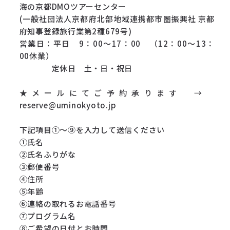
海の京都DMOツアーセンター
(一般社団法人京都府北部地域連携都市圏振興社 京都
府知事登録旅行業第2種679号)
営業日：平日 9：00～17：00 （12：00～13：
00休業）
定休日 土・日・祝日
★メールにてご予約承ります →
reserve@uminokyoto.jp
下記項目①～⑨を入力して送信ください
①氏名
②氏名ふりがな
③郵便番号
④住所
⑤年齢
⑥連絡の取れるお電話番号
⑦プログラム名
⑧ご希望の日付とお時間