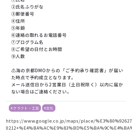
②氏名ふりがな
③郵便番号
④住所
⑤年齢
⑥連絡の取れるお電話番号
⑦プログラム名
⑧ご希望の日付とお時間
⑨人数
⚠海の京都DMOからの「ご予約承り確認書」が届い
た時点で予約成立となります。
メール送信日から2営業日（土日祝除く）以内に届か
ない場合はご連絡ください。
#クラフト・工芸
#文化
https://www.google.co.jp/maps/place/%E3%80%92627
0212+%E4%BA%AC%E9%83%BD%E5%BA%9C%E4%BA%AC%E