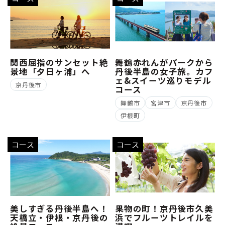
関西屈指のサンセット絶
舞鶴赤れんがパークから
景地「夕日ヶ浦」へ
丹後半島の女子旅。カフ
ェ&スイーツ巡りモデル
京丹後市
コース
舞鶴市
宮津市
京丹後市
伊根町
コース
コース
美しすぎる丹後半島へ！
果物の町！京丹後市久美
天橋立・伊根・京丹後の
浜でフルーツトレイルを