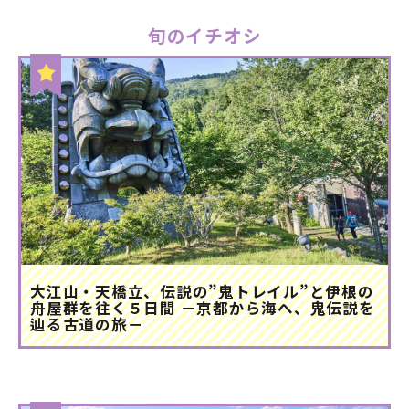
旬のイチオシ
大江山・天橋立、伝説の”鬼トレイル”と伊根の
舟屋群を往く５日間 －京都から海へ、鬼伝説を
辿る古道の旅－