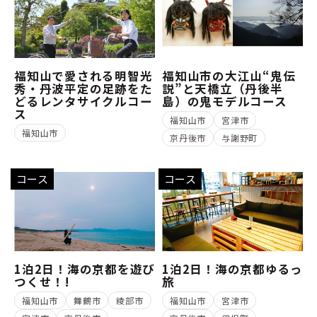
福知山で愛される明智光
福知山市の大江山“鬼伝
秀・丹波平定の足跡をた
説”と天橋立（丹後半
どるレンタサイクルコー
島）の鬼モデルコース
ス
福知山市
宮津市
福知山市
京丹後市
与謝野町
コース
コース
1泊2日！海の京都を遊び
1泊2日！海の京都ゆるっ
つくせ！!
旅
福知山市
舞鶴市
綾部市
福知山市
宮津市