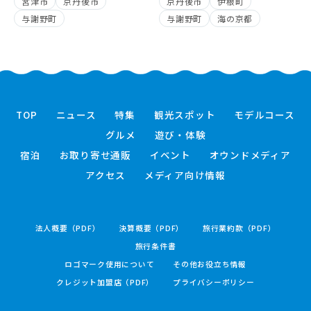
宮津市
京丹後市
京丹後市
伊根町
与謝野町
与謝野町
海の京都
TOP
ニュース
特集
観光スポット
モデルコース
グルメ
遊び・体験
宿泊
お取り寄せ通販
イベント
オウンドメディア
アクセス
メディア向け情報
法人概要（PDF）
決算概要（PDF）
旅行業約款（PDF）
旅行条件書
ロゴマーク使用について
その他お役立ち情報
クレジット加盟店（PDF）
プライバシーポリシー