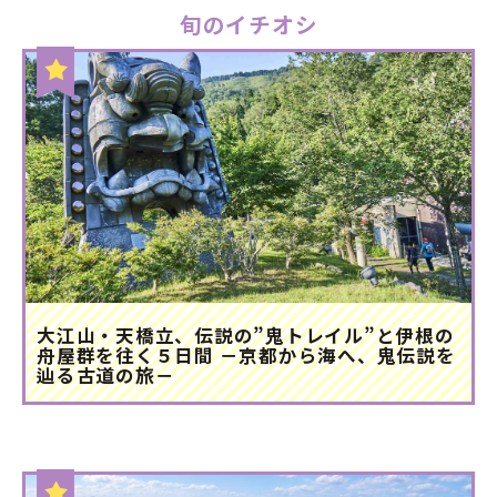
旬のイチオシ
大江山・天橋立、伝説の”鬼トレイル”と伊根の
舟屋群を往く５日間 －京都から海へ、鬼伝説を
辿る古道の旅－